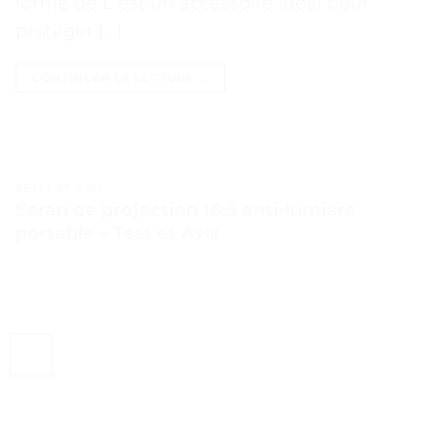
forme de L est un accessoire idéal pour
protéger […]
CONTINUER LA LECTURE
→
TESTS ET AVIS
Écran de projection 16:9 anti-lumière
portable – Test et Avis