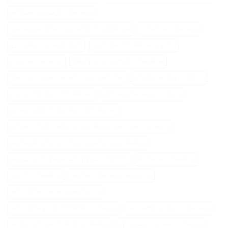
Brosse Massage Cheveux
Cable Peripherique Robot Tondeuse
Creatine Cheveux
Epilateur Cire Roll On
Gamme Tondeuse Flymo
Loupe Cheveux
Masque Chauffant Cheveux
Meilleur Rasoir Électrique Femme
Oh My Skin Epilateur
Palier Tracteur Tondeuse
Patine Cheveux Châtain
Pneu Agraire Tracteur Tondeuse
Produit Naturel Pour Faire Pousser Les Cheveux
Remede Pour Faire Pousser Les Cheveux
Ressort Tondeuse Briggs Et Stratton
Richelet Cheveux
Savon Cheveux
Seche Cheveux Swissliss
Serviette Cheveux Bambou
Serviette En Microfibre Cheveux
Serviette Turban Cheveux
Spray Anti Humidité Cheveux
Spray Eau Salée Cheveux