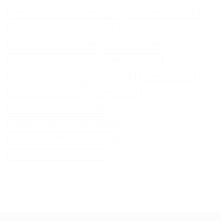
Spray Éclaircissant Cheveux Brun
Sèche Cheveux Mural
Tete Epilateur Braun Silk Epil 9
Tondeuse A Gazon Professionnelle
Tondeuse Echo
Tondeuse Herbe Manuelle
Tondeuse Mowox
Tondeuse Nez Oreilles Professionnelle
Tondeuse Oster
Tondeuse Robot Bosch
Tondeuse Toro
Tracteur Tondeuse Cub Cadet
Tracteur Tondeuse Kubota Diesel
Tête De Rasoir Philips Série 9000
Vitamine Cheveux Et Ongles