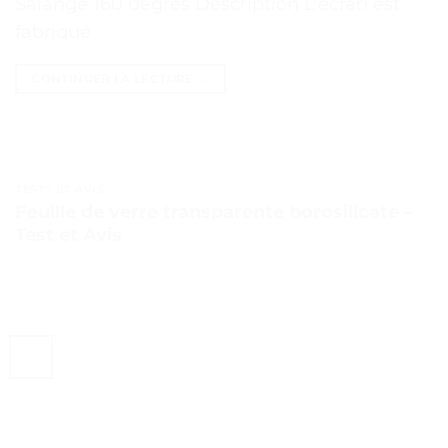
Salange 160 degrés Description L’écran est
fabriqué
CONTINUER LA LECTURE
→
TESTS ET AVIS
Feuille de verre transparente borosilicate –
Test et Avis