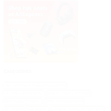
CATÉGORIES
Abri Pour Robot Tondeuse Husqvarna
Aliments Pour Cheveux
Biotine Cheveux Injection
Biotine Pour Cheveux
Botox Cheveux Bouclés
Brillantine Cheveux Spray
Brosse A Cheveux Poils Sanglier