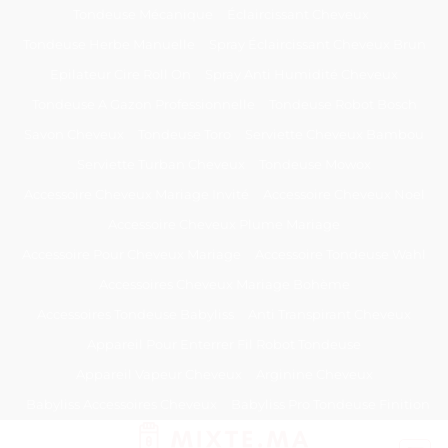
Passer
Tondeuse Mécanique
Éclaircissant Cheveux
au
Tondeuse Herbe Manuelle
Spray Éclaircissant Cheveux Brun
contenu
Epilateur Cire Roll On
Spray Anti Humidité Cheveux
Tondeuse A Gazon Professionnelle
Tondeuse Robot Bosch
Savon Cheveux
Tondeuse Toro
Serviette Cheveux Bambou
Serviette Turban Cheveux
Tondeuse Mowox
Accessoire Cheveux Mariage Invité
Accessoire Cheveux Noel
Accessoire Cheveux Plume Mariage
Accessoire Pour Cheveux Mariage
Accessoire Tondeuse Wahl
Accessoires Cheveux Mariage Bohème
Accessoires Tondeuse Babyliss
Anti Transpirant Cheveux
Appareil Pour Enterrer Fil Robot Tondeuse
Appareil Vapeur Cheveux
Arginine Cheveux
Babyliss Accessoires Cheveux
Babyliss Pro Tondeuse Finition