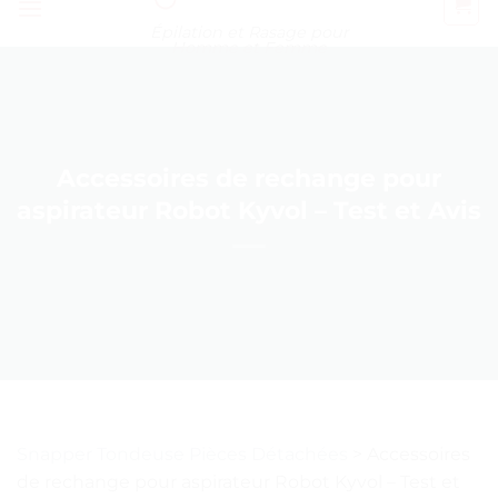
Épilation et Rasage pour
Homme et Femme
Accessoires de rechange pour
aspirateur Robot Kyvol – Test et Avis
Snapper Tondeuse Pièces Détachées
>
Accessoires
de rechange pour aspirateur Robot Kyvol – Test et