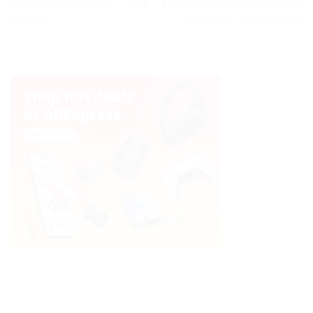
capillaire express » – Test
pompon kimono chinois,
et Avis
geisha. – Test et Avis