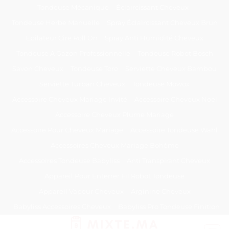
Passer
Tondeuse Mécanique
Éclaircissant Cheveux
au
Tondeuse Herbe Manuelle
Spray Éclaircissant Cheveux Brun
contenu
Epilateur Cire Roll On
Spray Anti Humidité Cheveux
Tondeuse A Gazon Professionnelle
Tondeuse Robot Bosch
Savon Cheveux
Tondeuse Toro
Serviette Cheveux Bambou
Serviette Turban Cheveux
Tondeuse Mowox
Accessoire Cheveux Mariage Invité
Accessoire Cheveux Noel
Accessoire Cheveux Plume Mariage
Accessoire Pour Cheveux Mariage
Accessoire Tondeuse Wahl
Accessoires Cheveux Mariage Bohème
Accessoires Tondeuse Babyliss
Anti Transpirant Cheveux
Appareil Pour Enterrer Fil Robot Tondeuse
Appareil Vapeur Cheveux
Arginine Cheveux
Babyliss Accessoires Cheveux
Babyliss Pro Tondeuse Finition