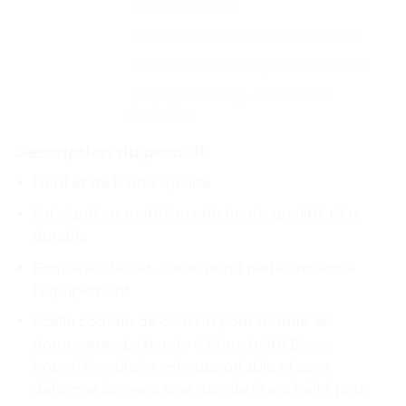
plancher en bois
Facile installation et utilisation fiable
Solide et durable, longue durée de vie
Montage: Pour Kyvol S31 Robot
Aspirateur
Description du produit
Neuf et de haute qualité
Fabriqué en matériaux de haute qualité, plus
durable
Exquis et délicat, correspond parfaitement à
l’équipement
Scellé coussin de coussin pour réduire les
dommages: La bande d’étanchéité Bayer
importée utilisée est supportable et sans
déformation avec une grande étanchéité pour