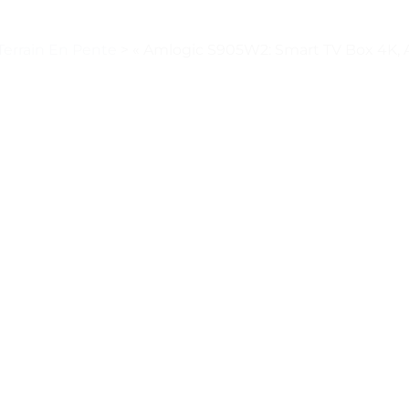
errain En Pente
>
« Amlogic S905W2: Smart TV Box 4K, An