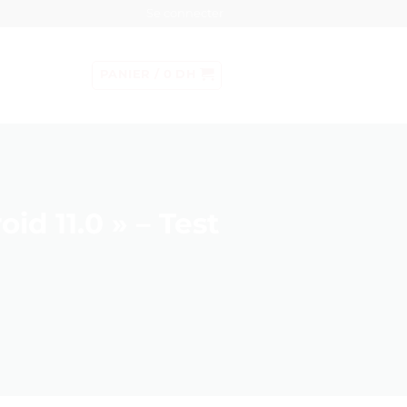
Se connecter
PANIER /
0
DH
d 11.0 » – Test