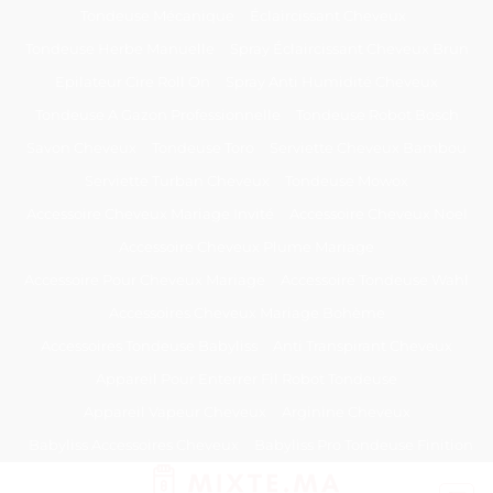
Passer
Tondeuse Mécanique
Éclaircissant Cheveux
au
Tondeuse Herbe Manuelle
Spray Éclaircissant Cheveux Brun
contenu
Epilateur Cire Roll On
Spray Anti Humidité Cheveux
Tondeuse A Gazon Professionnelle
Tondeuse Robot Bosch
Savon Cheveux
Tondeuse Toro
Serviette Cheveux Bambou
Serviette Turban Cheveux
Tondeuse Mowox
Accessoire Cheveux Mariage Invité
Accessoire Cheveux Noel
Accessoire Cheveux Plume Mariage
Accessoire Pour Cheveux Mariage
Accessoire Tondeuse Wahl
Accessoires Cheveux Mariage Bohème
Accessoires Tondeuse Babyliss
Anti Transpirant Cheveux
Appareil Pour Enterrer Fil Robot Tondeuse
Appareil Vapeur Cheveux
Arginine Cheveux
Babyliss Accessoires Cheveux
Babyliss Pro Tondeuse Finition