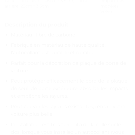
Taille: Porte avant: 46cm * 3.5cm; Porte
plupart des
arrière: 23cm * 3.5cm
modèles
Volvo
Description du produit
Matériau : fibre de carbone
Fabriqué en matériau de haute qualité,
l’autocollant est durable et durable.
Parfait pour la décoration de plaque de porte de
voiture
Peut protéger efficacement le bord de la plaque
de seuil de porte extérieure, absorbe les impacts
et empêche les rayures.
Peut couvrir les rayures existantes, rendre votre
voiture plus belle.
L’installation est très facile, il a de la colle sur le
dos, lorsque vous installez un autocollant (vous