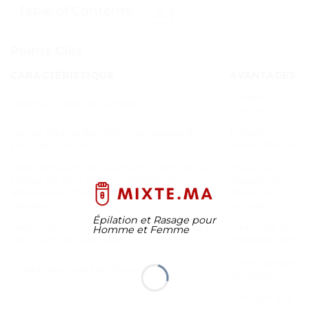
Table of Contents
Points Clés
CARACTÉRISTIQUE
AVANTAGES
Durable et
Matériau : fibre de carbone
résistant
Parfait pour la décoration de plaque de
Embellit
porte de voiture
votre véhicule
Peut protéger efficacement le bord de la
Préserve
plaque de seuil de porte extérieure,
l’aspect neuf
absorbe les impacts et empêche les
de votre
rayures
voiture
Épilation et Rasage pour
Peut couvrir les rayures existantes, rendre
Camoufle les
Homme et Femme
votre voiture plus belle
imperfections
Facile à poser
L’installation est très facile
soi-même
Convient à la