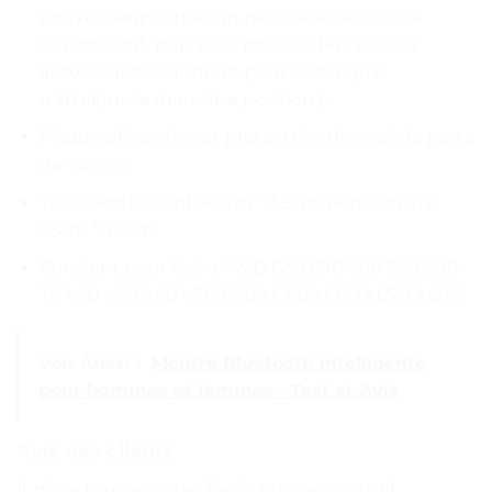
pouvez saupoudrer un peu d’eau au dos de
l’autocollant, puis vous pouvez déplacer les
autocollants librement pour éviter qu’il
n’atteigne la mauvaise position ).
Plaque décorative et protectrice de seuil de porte
de voiture.
Taille: Porte avant: 46cm * 3.5cm; Porte arrière:
23cm * 3.5cm.
Convient pour Volvo AWD C30 C70 S60 S80 S90
T6 V40 V50 V60 V70 V90 XC40 XC60 XC70 XC90.
Voir Aussi :
Montre Bluetooth intelligente
pour hommes et femmes - Test et Avis
Avis des clients
Il n’y a pas encore d’avis sur ce produit.