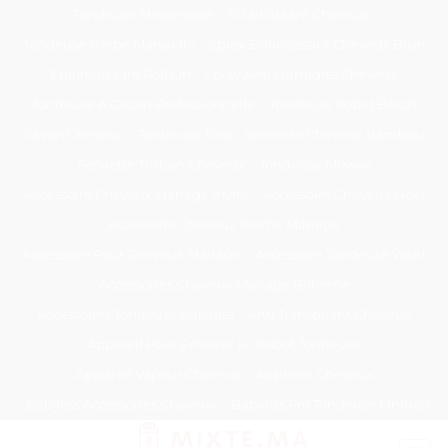
Passer
Tondeuse Mécanique
Éclaircissant Cheveux
au
Tondeuse Herbe Manuelle
Spray Éclaircissant Cheveux Brun
contenu
Epilateur Cire Roll On
Spray Anti Humidité Cheveux
Tondeuse A Gazon Professionnelle
Tondeuse Robot Bosch
Savon Cheveux
Tondeuse Toro
Serviette Cheveux Bambou
Serviette Turban Cheveux
Tondeuse Mowox
Accessoire Cheveux Mariage Invité
Accessoire Cheveux Noel
Accessoire Cheveux Plume Mariage
Accessoire Pour Cheveux Mariage
Accessoire Tondeuse Wahl
Accessoires Cheveux Mariage Bohème
Accessoires Tondeuse Babyliss
Anti Transpirant Cheveux
Appareil Pour Enterrer Fil Robot Tondeuse
Appareil Vapeur Cheveux
Arginine Cheveux
Babyliss Accessoires Cheveux
Babyliss Pro Tondeuse Finition