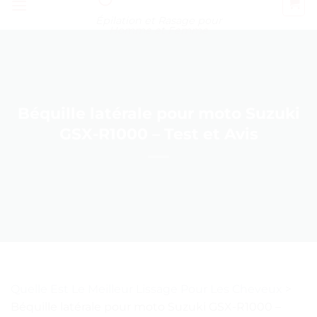
Épilation et Rasage pour
Homme et Femme
Béquille latérale pour moto Suzuki
GSX-R1000 – Test et Avis
Quelle Est Le Meilleur Lissage Pour Les Cheveux
>
Béquille latérale pour moto Suzuki GSX-R1000 –