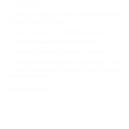
Pré plumé: Oui
Couleur des cheveux: Ombré Honey Blonde Color
Straight Lace Front Wig
Couleur de la dentelle: dentelle transparente
Type de dentelle: Dentelle suisse 13×4
Longueur: 10 pouces, 12 pouces, 14 pouces
Taille de la casquette: taille moyenne (21.5 – 22.5
pouces), 4 peignes et sangles, bandes réglables à
faire, facile à porter.
Vidéo et images