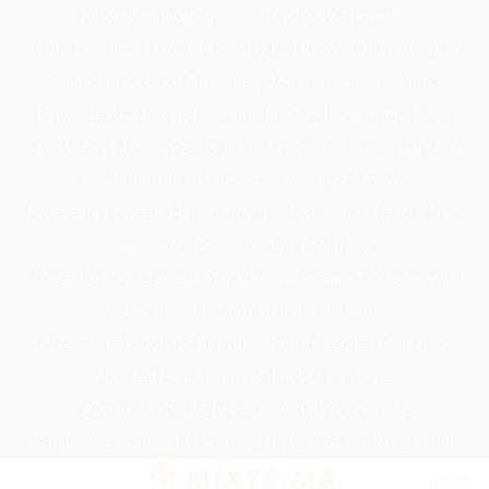
Passer
Tondeuse Mécanique
Éclaircissant Cheveux
au
Tondeuse Herbe Manuelle
Spray Éclaircissant Cheveux Brun
contenu
Epilateur Cire Roll On
Spray Anti Humidité Cheveux
Tondeuse A Gazon Professionnelle
Tondeuse Robot Bosch
Savon Cheveux
Tondeuse Toro
Serviette Cheveux Bambou
Serviette Turban Cheveux
Tondeuse Mowox
Accessoire Cheveux Mariage Invité
Accessoire Cheveux Noel
Accessoire Cheveux Plume Mariage
Accessoire Pour Cheveux Mariage
Accessoire Tondeuse Wahl
Accessoires Cheveux Mariage Bohème
Accessoires Tondeuse Babyliss
Anti Transpirant Cheveux
Appareil Pour Enterrer Fil Robot Tondeuse
Appareil Vapeur Cheveux
Arginine Cheveux
Babyliss Accessoires Cheveux
Babyliss Pro Tondeuse Finition