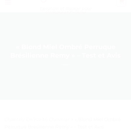
Épilation et Rasage pour
Homme et Femme
« Blond Miel Ombré Perruque
Brésilienne Remy » – Test et Avis
Chantilly De Karité Cheveux
>
« Blond Miel Ombré
Perruque Brésilienne Remy » – Test et Avis