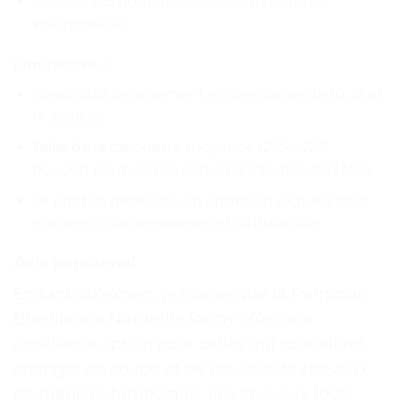
Densité 613 pour une chevelure pleine et
volumineuse
Limitations :
Disponible uniquement en longueurs de 10, 12 et
14 pouces
Taille de la casquette moyenne (21,5 – 22,5
pouces) peut ne pas convenir à toutes les têtes
Le produit nécessite un entretien régulier pour
maintenir son apparence et sa durabilité
Avis personnel
En tant qu’expert, je trouve que la Perruque
Brésilienne Naturelle Remy offre une
excellente option pour celles qui souhaitent
changer de coupe et de couleur de cheveux
de manière temporaire. Les cheveux 100%