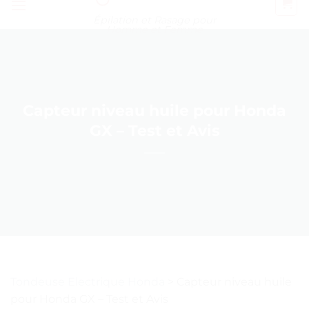
Épilation et Rasage pour
Homme et Femme
Capteur niveau huile pour Honda
GX – Test et Avis
Tondeuse Electrique Honda
>
Capteur niveau huile
pour Honda GX – Test et Avis