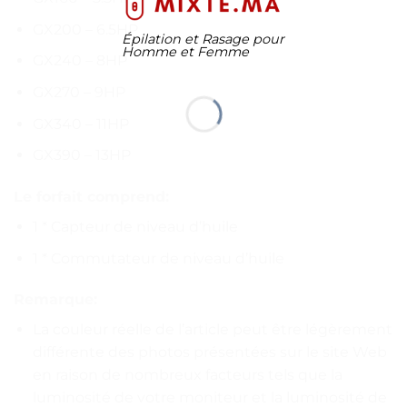
GX200 – 6.5HP
Épilation et Rasage pour
Homme et Femme
GX240 – 8HP
GX270 – 9HP
GX340 – 11HP
GX390 – 13HP
Le forfait comprend:
1 * Capteur de niveau d’huile
1 * Commutateur de niveau d’huile
Remarque:
La couleur réelle de l’article peut être légèrement
différente des photos présentées sur le site Web
en raison de nombreux facteurs tels que la
luminosité de votre moniteur et la luminosité de