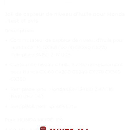
Joli de capteur de niveau d’huile pour Honda
– test et avis
Description:
Commutateur de capteur de niveau d’huile pour
Honda GX120 GX160 GX200 GX240 GX270
Remplace 34150-ZH7-003
Capteur de niveau d’huile bas de remplacement
pour Honda GX160 GX200 GX240 GX270 GX340
GX390
Remplacer pour Honda OEM: 34150-ZH7-013
15510-ZE2-043
Remplacement après-vente
Pour HONDA MODÈLES:
GX160 – 5.5HP