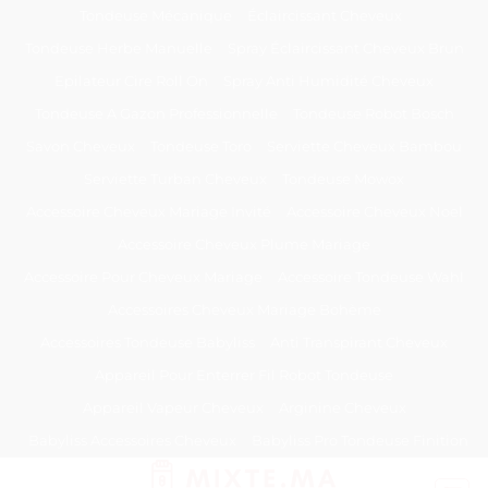
Passer
Tondeuse Mécanique
Éclaircissant Cheveux
au
Tondeuse Herbe Manuelle
Spray Éclaircissant Cheveux Brun
contenu
Epilateur Cire Roll On
Spray Anti Humidité Cheveux
Tondeuse A Gazon Professionnelle
Tondeuse Robot Bosch
Savon Cheveux
Tondeuse Toro
Serviette Cheveux Bambou
Serviette Turban Cheveux
Tondeuse Mowox
Accessoire Cheveux Mariage Invité
Accessoire Cheveux Noel
Accessoire Cheveux Plume Mariage
Accessoire Pour Cheveux Mariage
Accessoire Tondeuse Wahl
Accessoires Cheveux Mariage Bohème
Accessoires Tondeuse Babyliss
Anti Transpirant Cheveux
Appareil Pour Enterrer Fil Robot Tondeuse
Appareil Vapeur Cheveux
Arginine Cheveux
Babyliss Accessoires Cheveux
Babyliss Pro Tondeuse Finition