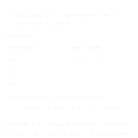
la lumière.
Veuillez autoriser un léger écart de mesure
manuel pour les données.
Points Clés
AVANTAGES
LIMITATIONS
Peut être légèrement
Pièces de rechange pour
différent de la couleur
tondeuses à gazon Honda
affichée
Remplacement après-vente
Léger écart de mesure
de haute qualité
manuel possible
Que pensent les clients du produit?
Aucun avis n’est disponible pour le moment.
Ce capteur de niveau d’huile pour Honda est
une pièce de rechange de haute qualité pour