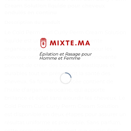
Cream Solution liquide pour cheveux
ondulés en continu
Description du produit
Le Cold Perm Curl Curly Perm Cream Solution
liquide est une lotion de permanente
organique spécialement conçue pour les
Épilation et Rasage pour
cheveux ondulés. Cette solution innovante
Homme et Femme
permet de créer des boucles élastiques et
durables tout en préservant la santé des
cheveux. Sa formule avancée contient de
l’huile d’argan marocaine, qui apporte
brillance et éclat sans alourdir les cheveux. Le
Cold Perm Curl Curly Perm Cream Solution
est disponible en deux étapes pour assurer un
résultat uniforme et prévisible. Sans parfum,
cette permanente convient aux particuliers