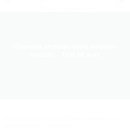
Épilation et Rasage pour
Homme et Femme
Cheveux ondulés avec solution
liquide. – Test et Avis
Produit Cheveux Crépus
>
Cheveux ondulés avec
solution liquide. – Test et Avis