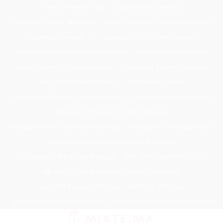
Passer
Tondeuse Mécanique
Éclaircissant Cheveux
au
Tondeuse Herbe Manuelle
Spray Éclaircissant Cheveux Brun
contenu
Epilateur Cire Roll On
Spray Anti Humidité Cheveux
Tondeuse A Gazon Professionnelle
Tondeuse Robot Bosch
Savon Cheveux
Tondeuse Toro
Serviette Cheveux Bambou
Serviette Turban Cheveux
Tondeuse Mowox
Accessoire Cheveux Mariage Invité
Accessoire Cheveux Noel
Accessoire Cheveux Plume Mariage
Accessoire Pour Cheveux Mariage
Accessoire Tondeuse Wahl
Accessoires Cheveux Mariage Bohème
Accessoires Tondeuse Babyliss
Anti Transpirant Cheveux
Appareil Pour Enterrer Fil Robot Tondeuse
Appareil Vapeur Cheveux
Arginine Cheveux
Babyliss Accessoires Cheveux
Babyliss Pro Tondeuse Finition