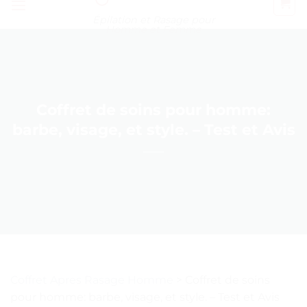
Épilation et Rasage pour
Homme et Femme
Coffret de soins pour homme:
barbe, visage, et style. – Test et Avis
Coffret Apres Rasage Homme
>
Coffret de soins
pour homme: barbe, visage, et style. – Test et Avis