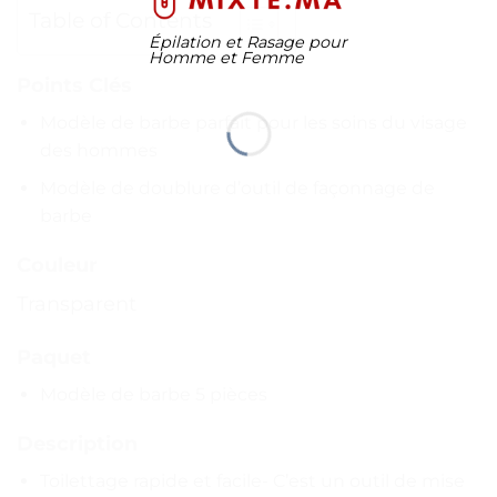
Table of Contents
Épilation et Rasage pour
Homme et Femme
Points Clés
Modèle de barbe parfait pour les soins du visage
des hommes
Modèle de doublure d’outil de façonnage de
barbe
Couleur
Transparent
Paquet
Modèle de barbe 5 pièces
Description
Toilettage rapide et facile- C’est un outil de mise