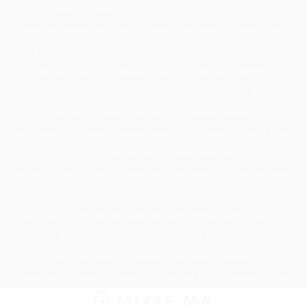
Passer
Tondeuse Mécanique
Éclaircissant Cheveux
au
Tondeuse Herbe Manuelle
Spray Éclaircissant Cheveux Brun
contenu
Epilateur Cire Roll On
Spray Anti Humidité Cheveux
Tondeuse A Gazon Professionnelle
Tondeuse Robot Bosch
Savon Cheveux
Tondeuse Toro
Serviette Cheveux Bambou
Serviette Turban Cheveux
Tondeuse Mowox
Accessoire Cheveux Mariage Invité
Accessoire Cheveux Noel
Accessoire Cheveux Plume Mariage
Accessoire Pour Cheveux Mariage
Accessoire Tondeuse Wahl
Accessoires Cheveux Mariage Bohème
Accessoires Tondeuse Babyliss
Anti Transpirant Cheveux
Appareil Pour Enterrer Fil Robot Tondeuse
Appareil Vapeur Cheveux
Arginine Cheveux
Babyliss Accessoires Cheveux
Babyliss Pro Tondeuse Finition