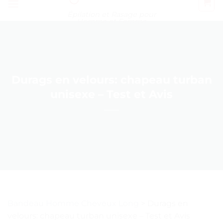
Épilation et Rasage pour
Homme et Femme
Durags en velours: chapeau turban
unisexe – Test et Avis
Bandeau Homme Cheveux Long
>
Durags en
velours: chapeau turban unisexe – Test et Avis