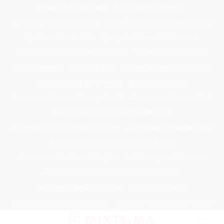
Passer
Tondeuse Mécanique
Éclaircissant Cheveux
au
Tondeuse Herbe Manuelle
Spray Éclaircissant Cheveux Brun
contenu
Epilateur Cire Roll On
Spray Anti Humidité Cheveux
Tondeuse A Gazon Professionnelle
Tondeuse Robot Bosch
Savon Cheveux
Tondeuse Toro
Serviette Cheveux Bambou
Serviette Turban Cheveux
Tondeuse Mowox
Accessoire Cheveux Mariage Invité
Accessoire Cheveux Noel
Accessoire Cheveux Plume Mariage
Accessoire Pour Cheveux Mariage
Accessoire Tondeuse Wahl
Accessoires Cheveux Mariage Bohème
Accessoires Tondeuse Babyliss
Anti Transpirant Cheveux
Appareil Pour Enterrer Fil Robot Tondeuse
Appareil Vapeur Cheveux
Arginine Cheveux
Babyliss Accessoires Cheveux
Babyliss Pro Tondeuse Finition