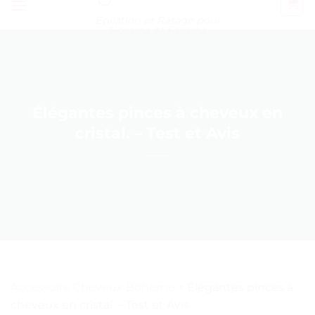
Épilation et Rasage pour
Homme et Femme
Élégantes pinces à cheveux en
cristal. – Test et Avis
Accessoire Cheveux Boheme
>
Élégantes pinces à
cheveux en cristal. – Test et Avis