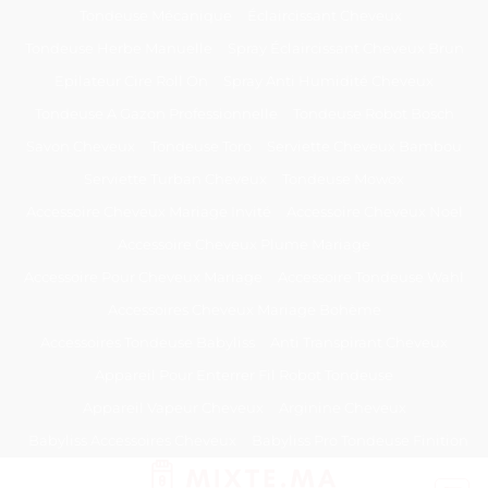
Passer
Tondeuse Mécanique
Éclaircissant Cheveux
au
Tondeuse Herbe Manuelle
Spray Éclaircissant Cheveux Brun
contenu
Epilateur Cire Roll On
Spray Anti Humidité Cheveux
Tondeuse A Gazon Professionnelle
Tondeuse Robot Bosch
Savon Cheveux
Tondeuse Toro
Serviette Cheveux Bambou
Serviette Turban Cheveux
Tondeuse Mowox
Accessoire Cheveux Mariage Invité
Accessoire Cheveux Noel
Accessoire Cheveux Plume Mariage
Accessoire Pour Cheveux Mariage
Accessoire Tondeuse Wahl
Accessoires Cheveux Mariage Bohème
Accessoires Tondeuse Babyliss
Anti Transpirant Cheveux
Appareil Pour Enterrer Fil Robot Tondeuse
Appareil Vapeur Cheveux
Arginine Cheveux
Babyliss Accessoires Cheveux
Babyliss Pro Tondeuse Finition