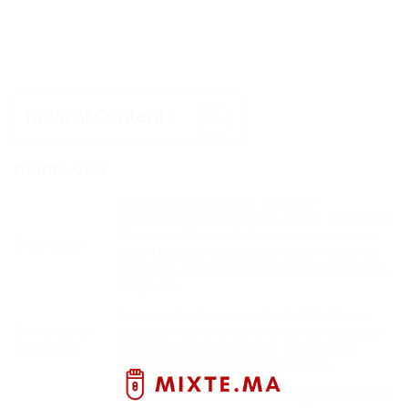
Table of Contents
Points Clés
La pompe à carburant EP500-0
Professionnel Diesel Jane Direct Remplace
Électrique Pompe À Carburant Universel
Description
pour Hurbike Pelouse EbMower Autto est
en métal, ce qui garantit sa durabilité et sa
longévité.
Avec une taille compacte de 130x85mm,
Dimensions
cette pompe à carburant est conçue pour
du produit
s’adapter parfaitement et fonctionner
efficacement dans votre véhicule.
Ce modèle de pompe externe EP-500-0 est