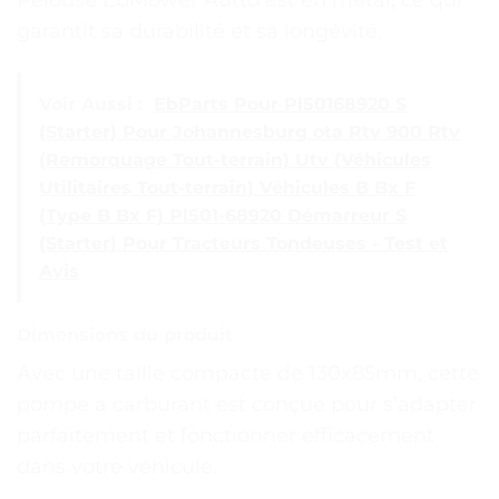
garantit sa durabilité et sa longévité.
Voir Aussi :
EbParts Pour Pl50168920 S
(Starter) Pour Johannesburg ota Rtv 900 Rtv
(Remorquage Tout-terrain) Utv (Véhicules
Utilitaires Tout-terrain) Véhicules B Bx F
(Type B Bx F) Pl501-68920 Démarreur S
(Starter) Pour Tracteurs Tondeuses - Test et
Avis
Dimensions du produit
Avec une taille compacte de 130x85mm, cette
pompe à carburant est conçue pour s’adapter
parfaitement et fonctionner efficacement
dans votre véhicule.