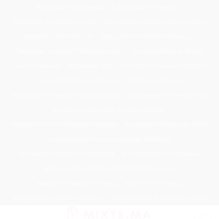
Passer
Tondeuse Mécanique
Éclaircissant Cheveux
au
Tondeuse Herbe Manuelle
Spray Éclaircissant Cheveux Brun
contenu
Epilateur Cire Roll On
Spray Anti Humidité Cheveux
Tondeuse A Gazon Professionnelle
Tondeuse Robot Bosch
Savon Cheveux
Tondeuse Toro
Serviette Cheveux Bambou
Serviette Turban Cheveux
Tondeuse Mowox
Accessoire Cheveux Mariage Invité
Accessoire Cheveux Noel
Accessoire Cheveux Plume Mariage
Accessoire Pour Cheveux Mariage
Accessoire Tondeuse Wahl
Accessoires Cheveux Mariage Bohème
Accessoires Tondeuse Babyliss
Anti Transpirant Cheveux
Appareil Pour Enterrer Fil Robot Tondeuse
Appareil Vapeur Cheveux
Arginine Cheveux
Babyliss Accessoires Cheveux
Babyliss Pro Tondeuse Finition