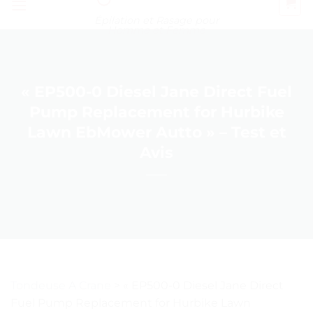
Épilation et Rasage pour
Homme et Femme
« EP500-0 Diesel Jane Direct Fuel
Pump Replacement for Hurbike
Lawn EbMower Autto » – Test et
Avis
Tondeuse A Crane
>
« EP500-0 Diesel Jane Direct
Fuel Pump Replacement for Hurbike Lawn