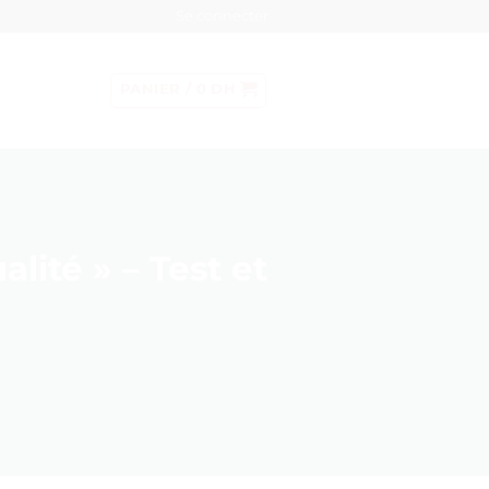
Se connecter
PANIER /
0
DH
ité » – Test et