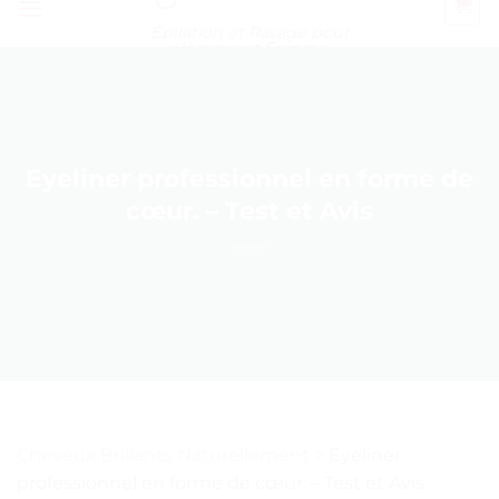
Épilation et Rasage pour
Homme et Femme
Eyeliner professionnel en forme de
cœur. – Test et Avis
Cheveux Brillants Naturellement
>
Eyeliner
professionnel en forme de cœur. – Test et Avis