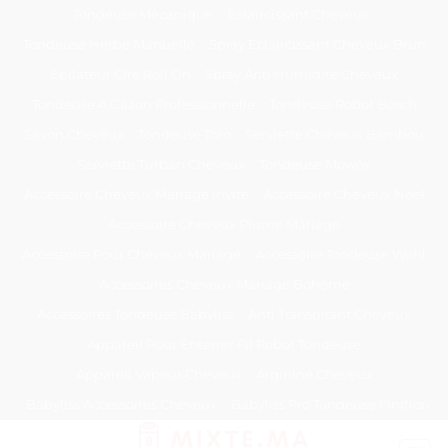
Passer
Tondeuse Mécanique
Éclaircissant Cheveux
au
Tondeuse Herbe Manuelle
Spray Éclaircissant Cheveux Brun
contenu
Epilateur Cire Roll On
Spray Anti Humidité Cheveux
Tondeuse A Gazon Professionnelle
Tondeuse Robot Bosch
Savon Cheveux
Tondeuse Toro
Serviette Cheveux Bambou
Serviette Turban Cheveux
Tondeuse Mowox
Accessoire Cheveux Mariage Invité
Accessoire Cheveux Noel
Accessoire Cheveux Plume Mariage
Accessoire Pour Cheveux Mariage
Accessoire Tondeuse Wahl
Accessoires Cheveux Mariage Bohème
Accessoires Tondeuse Babyliss
Anti Transpirant Cheveux
Appareil Pour Enterrer Fil Robot Tondeuse
Appareil Vapeur Cheveux
Arginine Cheveux
Babyliss Accessoires Cheveux
Babyliss Pro Tondeuse Finition