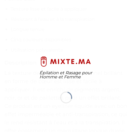
Texture lisse et facile à appliquer
Résistant à l’eau et à la transpiration
Longue tenue
Cinq couleurs disponibles
Utilisation polyvalente
Description
La texture de l’eyeliner professionnel brillant
Épilation et Rasage pour
Homme et Femme
en forme de cœur est lisse et facile à
appliquer. Il est enrichi de pigments argent,
noir, or et de paillettes pour un effet brillant.
Ce produit est un eyeliner liquide avec un bon
effet imperméable et anti-transpiration, ce qui
le rend résistant à l’eau et à la transpiration. Il
offre également un maquillage longue durée