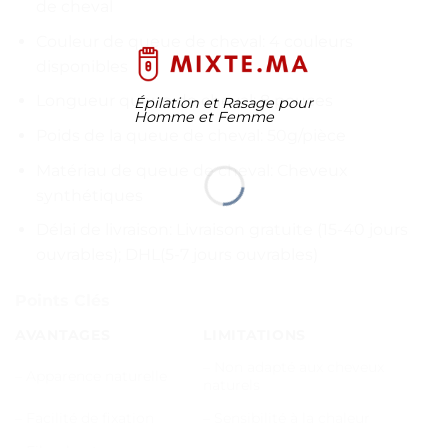
de cheval
Couleur de queue de cheval: 4 couleurs
disponibles
Longueur queue de cheval: 8 pouces
Épilation et Rasage pour
Homme et Femme
Poids de la queue de cheval: 50g/pièce
Matériau de queue de cheval: Cheveux
synthétiques
Délai de livraison: Livraison gratuite (15-40 jours
ouvrables); DHL(5-7 jours ouvrables)
Points Clés
AVANTAGES
LIMITATIONS
– Non adapté aux cheveux
– Apparence naturelle
naturels
– Facilité de fixation
– Sensibilité à la chaleur