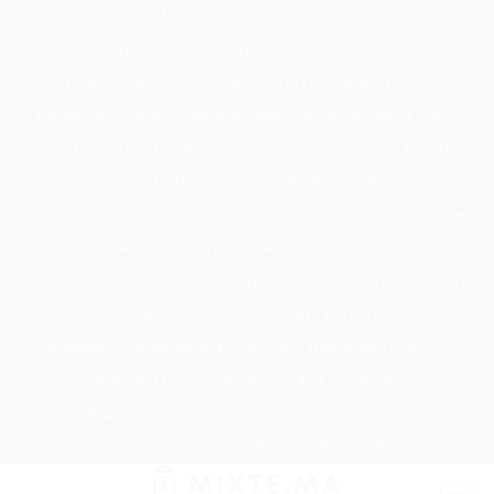
Passer
Tondeuse Mécanique
Éclaircissant Cheveux
au
Tondeuse Herbe Manuelle
Spray Éclaircissant Cheveux Brun
contenu
Epilateur Cire Roll On
Spray Anti Humidité Cheveux
Tondeuse A Gazon Professionnelle
Tondeuse Robot Bosch
Savon Cheveux
Tondeuse Toro
Serviette Cheveux Bambou
Serviette Turban Cheveux
Tondeuse Mowox
Accessoire Cheveux Mariage Invité
Accessoire Cheveux Noel
Accessoire Cheveux Plume Mariage
Accessoire Pour Cheveux Mariage
Accessoire Tondeuse Wahl
Accessoires Cheveux Mariage Bohème
Accessoires Tondeuse Babyliss
Anti Transpirant Cheveux
Appareil Pour Enterrer Fil Robot Tondeuse
Appareil Vapeur Cheveux
Arginine Cheveux
Babyliss Accessoires Cheveux
Babyliss Pro Tondeuse Finition