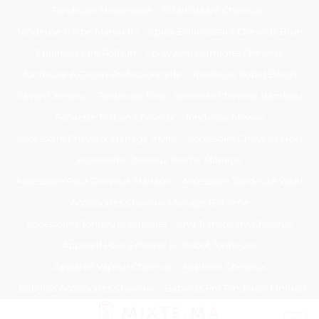
Passer
Tondeuse Mécanique
Éclaircissant Cheveux
au
Tondeuse Herbe Manuelle
Spray Éclaircissant Cheveux Brun
contenu
Epilateur Cire Roll On
Spray Anti Humidité Cheveux
Tondeuse A Gazon Professionnelle
Tondeuse Robot Bosch
Savon Cheveux
Tondeuse Toro
Serviette Cheveux Bambou
Serviette Turban Cheveux
Tondeuse Mowox
Accessoire Cheveux Mariage Invité
Accessoire Cheveux Noel
Accessoire Cheveux Plume Mariage
Accessoire Pour Cheveux Mariage
Accessoire Tondeuse Wahl
Accessoires Cheveux Mariage Bohème
Accessoires Tondeuse Babyliss
Anti Transpirant Cheveux
Appareil Pour Enterrer Fil Robot Tondeuse
Appareil Vapeur Cheveux
Arginine Cheveux
Babyliss Accessoires Cheveux
Babyliss Pro Tondeuse Finition