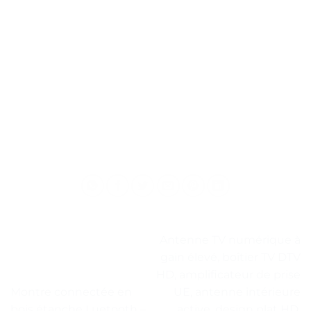
Antenne TV numérique à
gain élevé, boîtier TV DTV
HD, amplificateur de prise
Montre connectée en
UE, antenne intérieure
bois étanche Luetooth –
active, design plat HD,