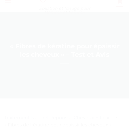
Épilation et Rasage pour
Homme et Femme
« Fibres de kératine pour épaissir
les cheveux » – Test et Avis
Traitement Naturel Repousse Cheveux Efficace
>
« Fibres de kératine pour épaissir les cheveux » –