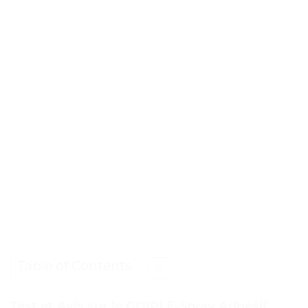
Table of Contents
Test et Avis sur le GOIPLE-Spray Adhésif