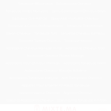
Passer
Tondeuse Mécanique
Éclaircissant Cheveux
au
Tondeuse Herbe Manuelle
Spray Éclaircissant Cheveux Brun
contenu
Epilateur Cire Roll On
Spray Anti Humidité Cheveux
Tondeuse A Gazon Professionnelle
Tondeuse Robot Bosch
Savon Cheveux
Tondeuse Toro
Serviette Cheveux Bambou
Serviette Turban Cheveux
Tondeuse Mowox
Accessoire Cheveux Mariage Invité
Accessoire Cheveux Noel
Accessoire Cheveux Plume Mariage
Accessoire Pour Cheveux Mariage
Accessoire Tondeuse Wahl
Accessoires Cheveux Mariage Bohème
Accessoires Tondeuse Babyliss
Anti Transpirant Cheveux
Appareil Pour Enterrer Fil Robot Tondeuse
Appareil Vapeur Cheveux
Arginine Cheveux
Babyliss Accessoires Cheveux
Babyliss Pro Tondeuse Finition