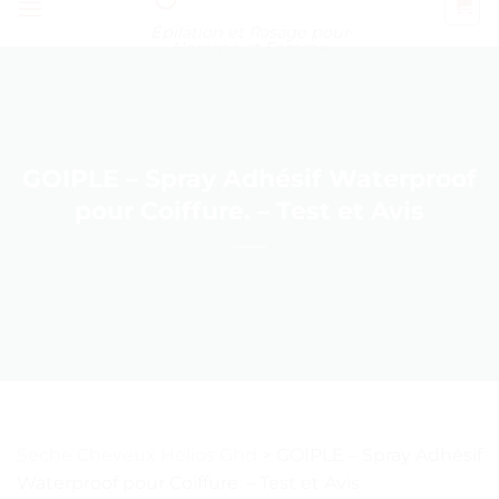
Épilation et Rasage pour
Homme et Femme
GOIPLE – Spray Adhésif Waterproof
pour Coiffure. – Test et Avis
Seche Cheveux Helios Ghd
>
GOIPLE – Spray Adhésif
Waterproof pour Coiffure. – Test et Avis