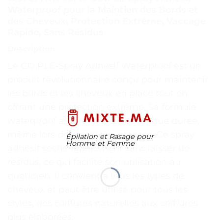
Waterproof pour la Maintien des Bords et
des Cheveux, Protection Extrême, Vaccage
Rapide, Sans Résidus
Description
Le GOIPLE-Spray Adhésif Waterproof est un
produit révolutionnaire conçu pour maintenir
les bords et les cheveux en place tout en
offrant une protection extrême. Sa formule
waterproof assure une tenue longue durée,
même lors des activités intenses. Ce spray
Épilation et Rasage pour
Homme et Femme
adhésif sèche rapidement sans laisser de
résidus, ce qui facilite son utilisation au
quotidien. Il convient à tous les types de
cheveux et peut être utilisé pour tous les
styles, des coiffures naturelles aux coiffures
plus élaborées.