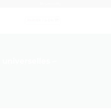
Se connecter
PANIER /
0
DH
 universelles –