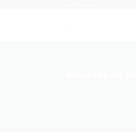
Passer
contact@mixte.ma
au
contenu
Housses de pro