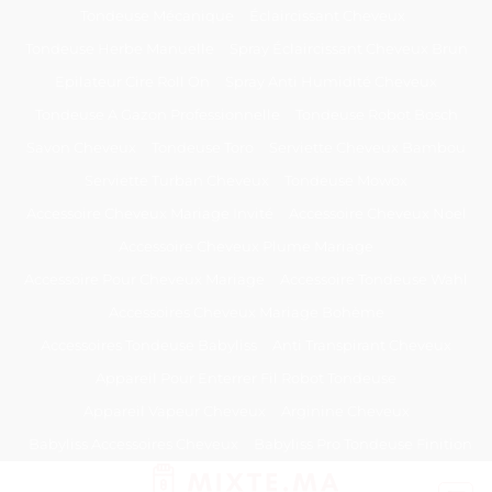
Passer
Tondeuse Mécanique
Éclaircissant Cheveux
au
Tondeuse Herbe Manuelle
Spray Éclaircissant Cheveux Brun
contenu
Epilateur Cire Roll On
Spray Anti Humidité Cheveux
Tondeuse A Gazon Professionnelle
Tondeuse Robot Bosch
Savon Cheveux
Tondeuse Toro
Serviette Cheveux Bambou
Serviette Turban Cheveux
Tondeuse Mowox
Accessoire Cheveux Mariage Invité
Accessoire Cheveux Noel
Accessoire Cheveux Plume Mariage
Accessoire Pour Cheveux Mariage
Accessoire Tondeuse Wahl
Accessoires Cheveux Mariage Bohème
Accessoires Tondeuse Babyliss
Anti Transpirant Cheveux
Appareil Pour Enterrer Fil Robot Tondeuse
Appareil Vapeur Cheveux
Arginine Cheveux
Babyliss Accessoires Cheveux
Babyliss Pro Tondeuse Finition