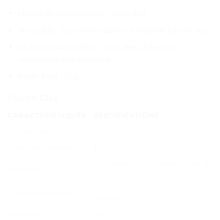
Durée de conservation : trois ans
Stockage : Conserver dans un endroit frais et sec
Champ d’application : soin des cheveux,
croissance des cheveux
Poids brut : 52g
Points Clés
CARACTÉRISTIQUES
SPÉCIFICATIONS
Contenu net
30ml
Durée de conservation
Trois ans
Conserver dans un endroit frais et
Stockage
sec
Soin des cheveux, croissance des
Champ d’application
cheveux
Poids brut
52g