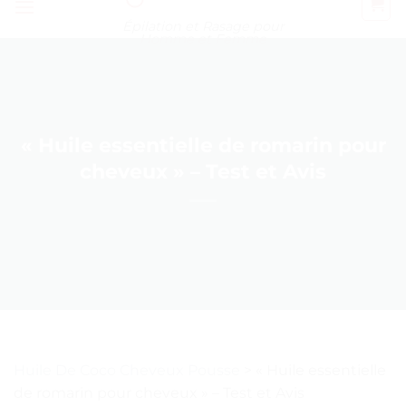
Épilation et Rasage pour
Homme et Femme
« Huile essentielle de romarin pour
cheveux » – Test et Avis
Huile De Coco Cheveux Pousse
>
« Huile essentielle
de romarin pour cheveux » – Test et Avis