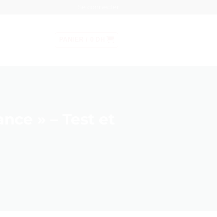
Se connecter
PANIER /
0
DH
nce » – Test et