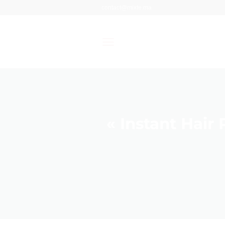
Passer
contact@mixte.ma
au
contenu
« Instant Hair