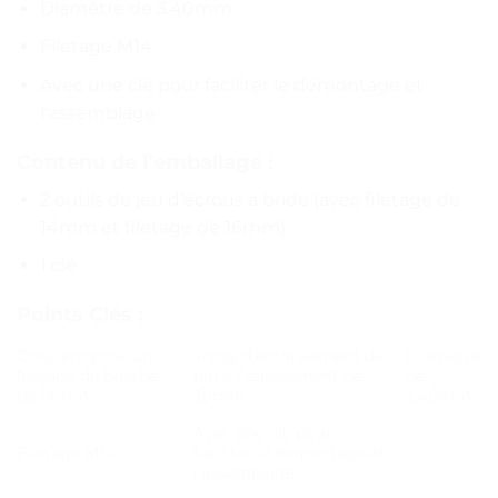
Diamètre de 3.40mm
Filetage M14
Avec une clé pour faciliter le démontage et
l’assemblage
Contenu de l’emballage :
2 outils de jeu d’écrous à bride (avec filetage de
14mm et filetage de 16mm)
1 clé
Points Clés :
Convient pour un
Trous d’entraînement de
Diamètre
filetage de broche
pin à l’espacement de
de
de 14mm
30mm
3.40mm
Avec une clé pour
Filetage M14
faciliter le démontage et
l’assemblage