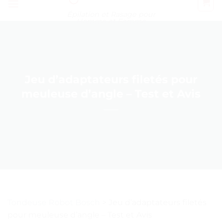
Épilation et Rasage pour
Homme et Femme
Jeu d’adaptateurs filetés pour
meuleuse d’angle – Test et Avis
Tondeuse Robot Bosch
>
Jeu d’adaptateurs filetés
pour meuleuse d’angle – Test et Avis