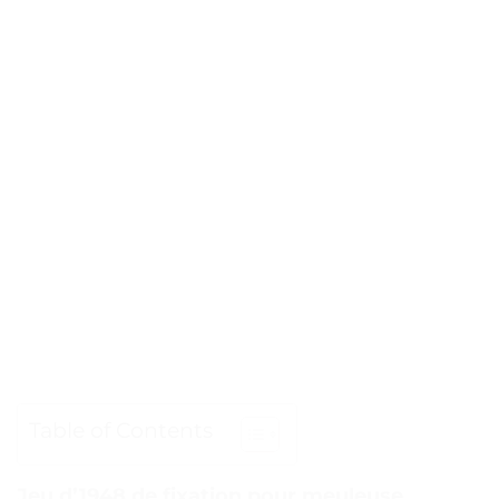
Table of Contents
Jeu d’1948 de fixation pour meuleuse