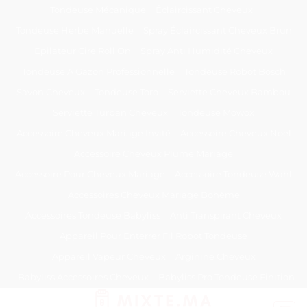
Passer
Tondeuse Mécanique
Éclaircissant Cheveux
au
Tondeuse Herbe Manuelle
Spray Éclaircissant Cheveux Brun
contenu
Epilateur Cire Roll On
Spray Anti Humidité Cheveux
Tondeuse A Gazon Professionnelle
Tondeuse Robot Bosch
Savon Cheveux
Tondeuse Toro
Serviette Cheveux Bambou
Serviette Turban Cheveux
Tondeuse Mowox
Accessoire Cheveux Mariage Invité
Accessoire Cheveux Noel
Accessoire Cheveux Plume Mariage
Accessoire Pour Cheveux Mariage
Accessoire Tondeuse Wahl
Accessoires Cheveux Mariage Bohème
Accessoires Tondeuse Babyliss
Anti Transpirant Cheveux
Appareil Pour Enterrer Fil Robot Tondeuse
Appareil Vapeur Cheveux
Arginine Cheveux
Babyliss Accessoires Cheveux
Babyliss Pro Tondeuse Finition