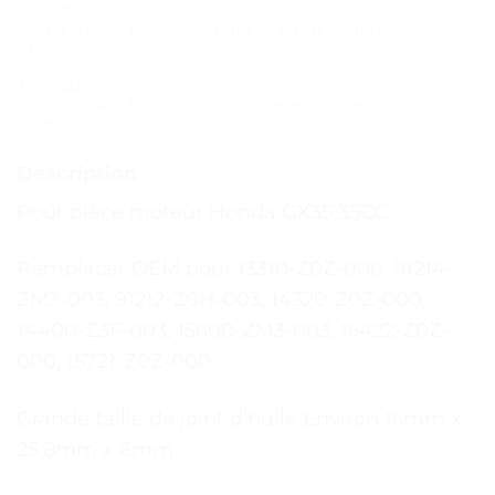
Taille du
joint d’huile
Environ 15mm x 25.8mm x 6mm
– Grande
Taille du
joint d’huile
Environ 10mm x 21mm x 5mm
– Petite
Description
Pour pièce moteur Honda GX35 35CC
Remplacer OEM pour 13310-Z0Z-000, 91214-
ZM3-003, 91212-Z0H-003, 14320-Z0Z-000,
14400-Z3F-003, 15600-ZM3-003, 15422-Z0Z-
000, 15721-Z0Z-000
Grande taille de joint d’huile Environ 15mm x
25.8mm x 6mm