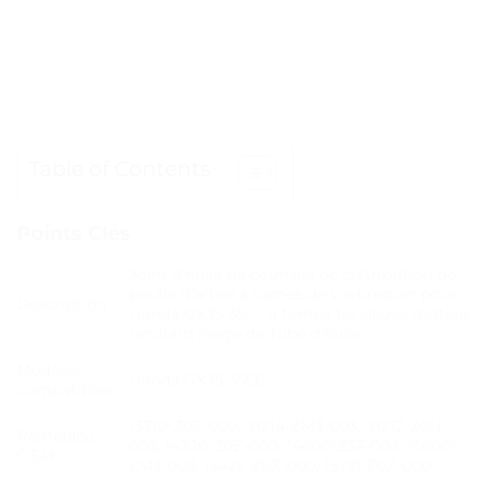
Table of Contents
Points Clés
Joint d’huile de courroie de distribution de
poulie d’arbre à cames de vilebrequin pour
Description
Honda GX35 35cc 4 temps tondeuse moteur
reniflard jauge de Tube d’huile
Modèles
Honda GX35 35CC
compatibles
13310-Z0Z-000, 91214-ZM3-003, 91212-Z0H-
Remplace
003, 14320-Z0Z-000, 14400-Z3F-003, 15600-
OEM
ZM3-003, 15422-Z0Z-000, 15721-Z0Z-000