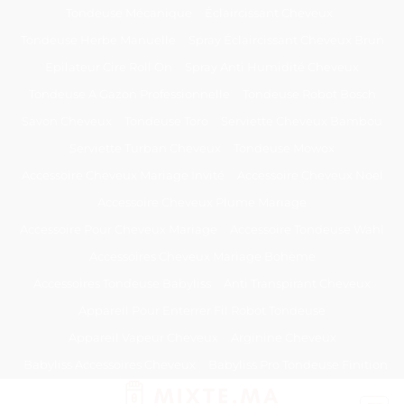
Passer
Tondeuse Mécanique
Éclaircissant Cheveux
au
Tondeuse Herbe Manuelle
Spray Éclaircissant Cheveux Brun
contenu
Epilateur Cire Roll On
Spray Anti Humidité Cheveux
Tondeuse A Gazon Professionnelle
Tondeuse Robot Bosch
Savon Cheveux
Tondeuse Toro
Serviette Cheveux Bambou
Serviette Turban Cheveux
Tondeuse Mowox
Accessoire Cheveux Mariage Invité
Accessoire Cheveux Noel
Accessoire Cheveux Plume Mariage
Accessoire Pour Cheveux Mariage
Accessoire Tondeuse Wahl
Accessoires Cheveux Mariage Bohème
Accessoires Tondeuse Babyliss
Anti Transpirant Cheveux
Appareil Pour Enterrer Fil Robot Tondeuse
Appareil Vapeur Cheveux
Arginine Cheveux
Babyliss Accessoires Cheveux
Babyliss Pro Tondeuse Finition