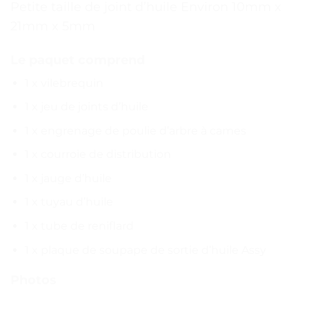
Petite taille de joint d’huile Environ 10mm x
21mm x 5mm
Le paquet comprend
1 x vilebrequin
1 x jeu de joints d’huile
1 x engrenage de poulie d’arbre à cames
1 x courroie de distribution
1 x jauge d’huile
1 x tuyau d’huile
1 x tube de reniflard
1 x plaque de soupape de sortie d’huile Assy
Photos