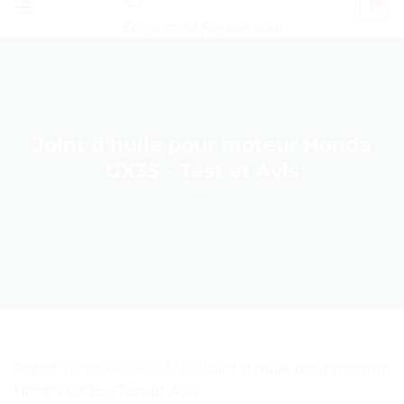
Épilation et Rasage pour
Homme et Femme
Joint d’huile pour moteur Honda
GX35 – Test et Avis
Robot Tondeuse 200M2
>
Joint d’huile pour moteur
Honda GX35 – Test et Avis