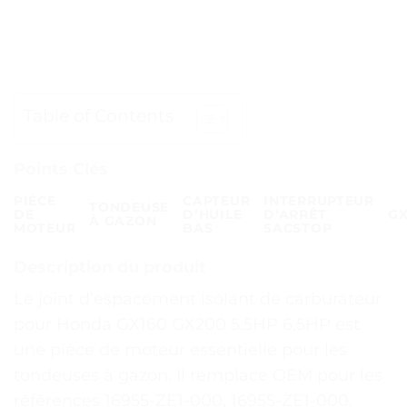
Table of Contents
Points Clés
PIÈCE
CAPTEUR
INTERRUPTEUR
TONDEUSE
DE
D’HUILE
D’ARRÊT
GX
À GAZON
MOTEUR
BAS
SACSTOP
Description du produit
Le joint d’espacement isolant de carburateur
pour Honda GX160 GX200 5.5HP 6.5HP est
une pièce de moteur essentielle pour les
tondeuses à gazon. Il remplace OEM pour les
références 16955-ZE1-000, 16955-ZE1-000,