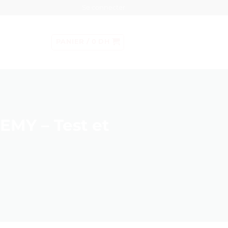
Se connecter
PANIER /
0
DH
EMY – Test et