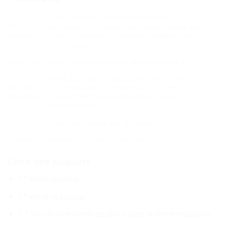
Fade Partners-Lame de rechange
Nom du
professionnelle pour machine de découpe
produit
WAHL, avec dents standard/Stagger, en
céramique
Matériau
Acier inoxydable 440C de haute qualité
8148, 1919, 8591, 8504, 2245, 2241, 2240, 5 clip
Modèle
magique sans fil étoile, shinon 1989;
approprié
shinon1988, nikai 2658, kemei 2600,
kemei1986PG
Taille
Comme indiqué sur la figure
Couleur
Argent (SR), noir (BK), doré (GN)
Liste des paquets
1 * lame mobile
1 * lame statique
2 * Vis de la même couleur que la lame statique