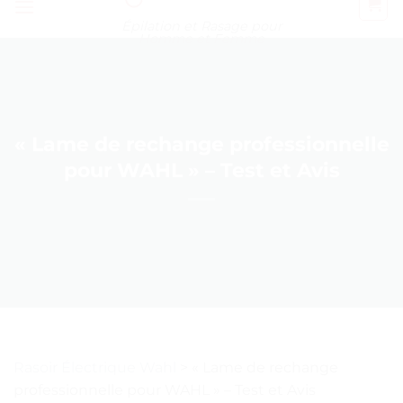
Épilation et Rasage pour
Homme et Femme
« Lame de rechange professionnelle
pour WAHL » – Test et Avis
Rasoir Électrique Wahl
>
« Lame de rechange
professionnelle pour WAHL » – Test et Avis