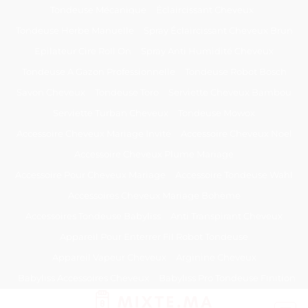
Passer
Tondeuse Mécanique
Éclaircissant Cheveux
au
Tondeuse Herbe Manuelle
Spray Éclaircissant Cheveux Brun
contenu
Epilateur Cire Roll On
Spray Anti Humidité Cheveux
Tondeuse A Gazon Professionnelle
Tondeuse Robot Bosch
Savon Cheveux
Tondeuse Toro
Serviette Cheveux Bambou
Serviette Turban Cheveux
Tondeuse Mowox
Accessoire Cheveux Mariage Invité
Accessoire Cheveux Noel
Accessoire Cheveux Plume Mariage
Accessoire Pour Cheveux Mariage
Accessoire Tondeuse Wahl
Accessoires Cheveux Mariage Bohème
Accessoires Tondeuse Babyliss
Anti Transpirant Cheveux
Appareil Pour Enterrer Fil Robot Tondeuse
Appareil Vapeur Cheveux
Arginine Cheveux
Babyliss Accessoires Cheveux
Babyliss Pro Tondeuse Finition