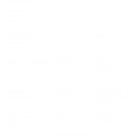
Conception
Matériel durable
Barrière
multicouche sans
et pliable
hermétique
BPA
Deux couches 4 mil
sacs de scelleur sous
Canal de retrait
Stable pour la
vide résistant
d’air en relief
chaleur et le froid
rouleau
Élimine les
Boilable, congelable,
Parfait pour la
brûlures et la
micro-ondes et lave-
cuisson Sous
déshydratation
vaisselle machines
Vide
du congélateur
3 à 6 fois plus
Moins de
Longueur
longue durée de
nourriture
personnalisée
conservation des
gaspillée
aliments
Compatible avec
Texturé d’un
Evacuation
tous les filtres sous
côté et cristallin
maximale de l’air
vide
de l’autre
Remboursement