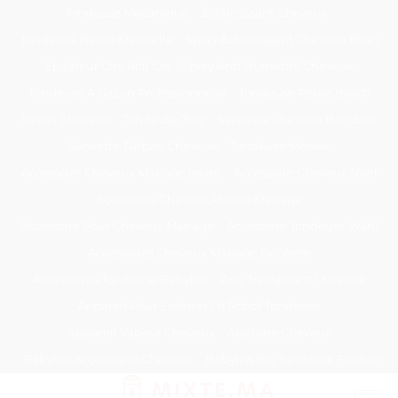
Passer
Tondeuse Mécanique
Éclaircissant Cheveux
au
Tondeuse Herbe Manuelle
Spray Éclaircissant Cheveux Brun
contenu
Epilateur Cire Roll On
Spray Anti Humidité Cheveux
Tondeuse A Gazon Professionnelle
Tondeuse Robot Bosch
Savon Cheveux
Tondeuse Toro
Serviette Cheveux Bambou
Serviette Turban Cheveux
Tondeuse Mowox
Accessoire Cheveux Mariage Invité
Accessoire Cheveux Noel
Accessoire Cheveux Plume Mariage
Accessoire Pour Cheveux Mariage
Accessoire Tondeuse Wahl
Accessoires Cheveux Mariage Bohème
Accessoires Tondeuse Babyliss
Anti Transpirant Cheveux
Appareil Pour Enterrer Fil Robot Tondeuse
Appareil Vapeur Cheveux
Arginine Cheveux
Babyliss Accessoires Cheveux
Babyliss Pro Tondeuse Finition