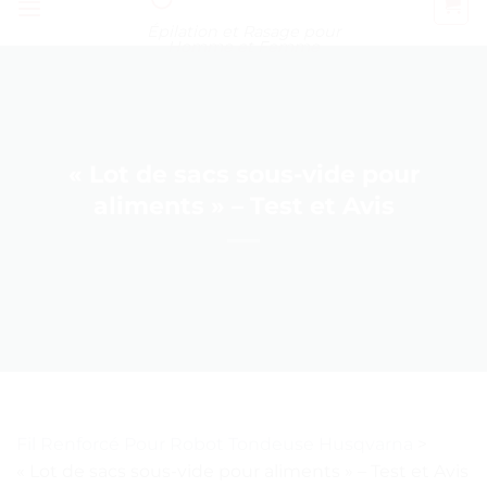
Épilation et Rasage pour
Homme et Femme
« Lot de sacs sous-vide pour
aliments » – Test et Avis
Fil Renforcé Pour Robot Tondeuse Husqvarna
>
« Lot de sacs sous-vide pour aliments » – Test et Avis