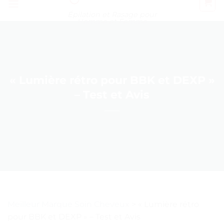
Épilation et Rasage pour
Homme et Femme
« Lumière rétro pour BBK et DEXP »
– Test et Avis
Meilleur Marque Soin Cheveux
>
« Lumière rétro
pour BBK et DEXP » – Test et Avis