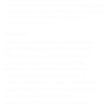
3080539Z10DTZ003, 18MJ100C8790100128504156,
CX39D08-ZC22AG-02A, 303CX390041A, CX39D08-
ZC22AG-02E, HL-00390A30-0402S-07, HL-
00390A30-0402S-07 A0
Test et Avis
La bande de rétroéclairage LED 8 Lampe pour
BBK 39LEM-1045/T2C DEXP H39D7100E
PIXEL 39″ est une excellente option pour
remplacer la bande de rétroéclairage
défectueuse de votre téléviseur. Elle est
compatible avec une large gamme de
modèles de téléviseurs, vous permettant de
trouver facilement la bonne correspondance
avec votre appareil. La bande de
rétroéclairage LED offre une luminosité