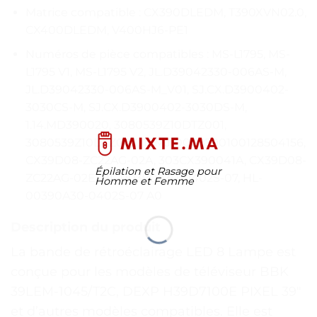
Matrice compatible : CX390DLEDM, T390XVN02.0,
CX400DLEDM, V400HJ6-PE1
Numéros de pièce compatibles : MS-L1795, MS-
L1795 V1, MS-L1795 V2, JL.D39042330-006AS-M,
JL.D39042330-006AS-M_V01, SJ.CX.D3900402-
3030CS-M, SJ.CX.D3900402-3030DS-M,
1.14.MD390020, 3080539Z10DTZ001,
3080539Z10DTZ003, 18MJ100C8790100128504156,
CX39D08-ZC22AG-02A, 303CX390041A, CX39D08-
Épilation et Rasage pour
ZC22AG-02E, HL-00390A30-0402S-07, HL-
Homme et Femme
00390A30-0402S-07 A0
Description du produit
La bande de rétroéclairage LED 8 Lampe est
conçue pour les modèles de téléviseur BBK
39LEM-1045/T2C, DEXP H39D7100E PIXEL 39″
et d’autres modèles compatibles. Elle est