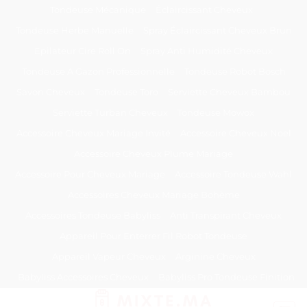
Passer
Tondeuse Mécanique
Éclaircissant Cheveux
au
Tondeuse Herbe Manuelle
Spray Éclaircissant Cheveux Brun
contenu
Epilateur Cire Roll On
Spray Anti Humidité Cheveux
Tondeuse A Gazon Professionnelle
Tondeuse Robot Bosch
Savon Cheveux
Tondeuse Toro
Serviette Cheveux Bambou
Serviette Turban Cheveux
Tondeuse Mowox
Accessoire Cheveux Mariage Invité
Accessoire Cheveux Noel
Accessoire Cheveux Plume Mariage
Accessoire Pour Cheveux Mariage
Accessoire Tondeuse Wahl
Accessoires Cheveux Mariage Bohème
Accessoires Tondeuse Babyliss
Anti Transpirant Cheveux
Appareil Pour Enterrer Fil Robot Tondeuse
Appareil Vapeur Cheveux
Arginine Cheveux
Babyliss Accessoires Cheveux
Babyliss Pro Tondeuse Finition