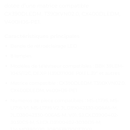
dotée d’une matrice compatible
CX390DLEDM, T390XVN02.0, CX400DLEDM,
V400HJ6-PE1.
Caractéristiques principales
Bande de rétroéclairage LED
8 lampes
Modèles de téléviseur compatibles : BBK 39LEM-
1045/T2C, DEXP H39D7100E PIXEL 39″ et autres
Matrice compatible : CX390DLEDM, T390XVN02.0,
CX400DLEDM, V400HJ6-PE1
Numéros de pièce compatibles : MS-L1795, MS-
L1795 V1, MS-L1795 V2, JL.D39042330-006AS-M,
JL.D39042330-006AS-M_V01, SJ.CX.D3900402-
3030CS-M, SJ.CX.D3900402-3030DS-M,
1.14.MD390020, 3080539Z10DTZ001,