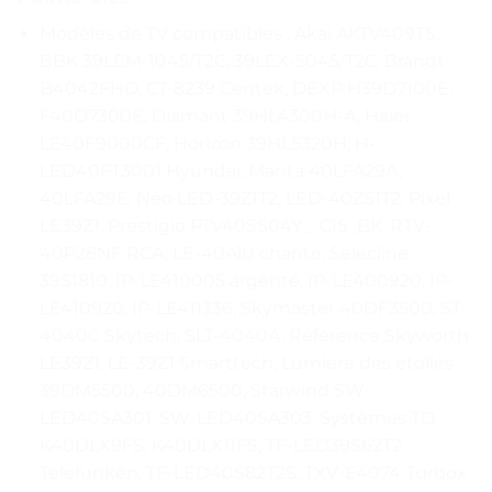
Modèles de TV compatibles : Akai AKTV409TS,
BBK 39LEM-1045/T2C, 39LEX-5045/T2C, Brandt
B4042FHD, CT-8239 Centek, DEXP H39D7100E,
F40D7300E, Diamant 39HL4300H-A, Haier
LE40F9000CF, Horizon 39HL5320H, H-
LED40FT3001 Hyundai, Manta 40LFA29A,
40LFA29E, Neo LED-39Z1T2, LED-40ZS1T2, Pixel
LE39Z1, Prestigio PTV40SS04Y _ CIS_BK, RTV-
40P28NF RCA, LE-40A10 chanté, Selecline
39S1810, IP-LE410005 argenté, IP-LE400920, IP-
LE410920, IP-LE411336, Skymaster 40DF3500, ST-
4040C Skytech, SLT-4040A, Référence Skyworth
LE39Z1, LE-39Z1 Smarttech, Lumière des étoiles
39DM5500, 40DM6500, Starwind SW-
LED40SA301, SW-LED40SA303, Systèmes TD
K40DLX9FS, K40DLX11FS, TF-LED39S62T2
Telefunken, TF-LED40S82T2S, TXV-E4074 Turbox