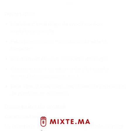
Points Clés
Machine d’emballage de ravioli/wonton
multifonctionnelle
Fabriquée en acier inoxydable, durable et
élégante
Rendement élevé et économie d’énergie
Ajustable selon les besoins du client (taille
d’emballages, épaisseur, etc.)
Peut être utilisée dans une chaîne de production
de produits de boulettes
Description du produit
Caractéristiques
La machine adopte l’acier inoxydable, aspect