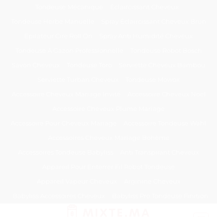
Passer
Tondeuse Mécanique
Éclaircissant Cheveux
au
Tondeuse Herbe Manuelle
Spray Éclaircissant Cheveux Brun
contenu
Epilateur Cire Roll On
Spray Anti Humidité Cheveux
Tondeuse A Gazon Professionnelle
Tondeuse Robot Bosch
Savon Cheveux
Tondeuse Toro
Serviette Cheveux Bambou
Serviette Turban Cheveux
Tondeuse Mowox
Accessoire Cheveux Mariage Invité
Accessoire Cheveux Noel
Accessoire Cheveux Plume Mariage
Accessoire Pour Cheveux Mariage
Accessoire Tondeuse Wahl
Accessoires Cheveux Mariage Bohème
Accessoires Tondeuse Babyliss
Anti Transpirant Cheveux
Appareil Pour Enterrer Fil Robot Tondeuse
Appareil Vapeur Cheveux
Arginine Cheveux
Babyliss Accessoires Cheveux
Babyliss Pro Tondeuse Finition