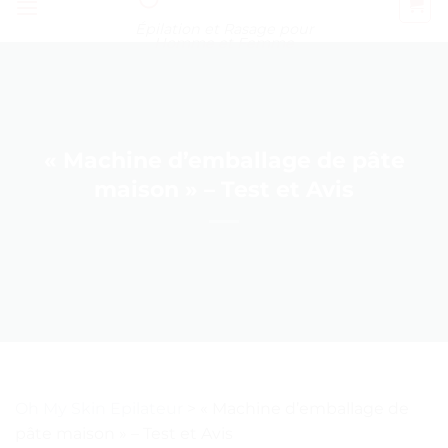
Épilation et Rasage pour
Homme et Femme
« Machine d’emballage de pâte
maison » – Test et Avis
Oh My Skin Epilateur
>
« Machine d’emballage de
pâte maison » – Test et Avis