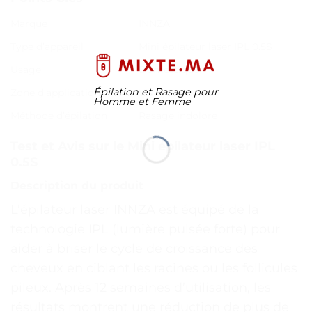
Marque
INNZA
Type d’appareil
Mini épilateur laser IPL 0.5S
Usage
Domestique
Épilation et Rasage pour
Zone d’application
Visage et corps
Homme et Femme
Méthode d’épilation
Rasage indolore
Test et Avis sur le Mini épilateur laser IPL
0.5S
Description du produit
L’épilateur laser INNZA est équipé de la
technologie IPL (lumière pulsée forte) pour
aider à briser le cycle de croissance des
cheveux en ciblant les racines ou les follicules
pileux. Après 12 semaines d’utilisation, les
résultats montrent une réduction de plus de