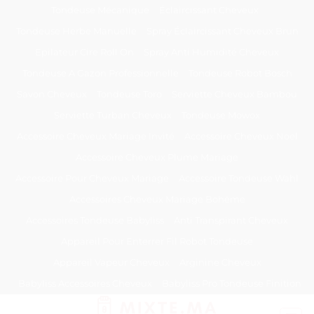
Passer
Tondeuse Mécanique
Éclaircissant Cheveux
au
Tondeuse Herbe Manuelle
Spray Éclaircissant Cheveux Brun
contenu
Epilateur Cire Roll On
Spray Anti Humidité Cheveux
Tondeuse A Gazon Professionnelle
Tondeuse Robot Bosch
Savon Cheveux
Tondeuse Toro
Serviette Cheveux Bambou
Serviette Turban Cheveux
Tondeuse Mowox
Accessoire Cheveux Mariage Invité
Accessoire Cheveux Noel
Accessoire Cheveux Plume Mariage
Accessoire Pour Cheveux Mariage
Accessoire Tondeuse Wahl
Accessoires Cheveux Mariage Bohème
Accessoires Tondeuse Babyliss
Anti Transpirant Cheveux
Appareil Pour Enterrer Fil Robot Tondeuse
Appareil Vapeur Cheveux
Arginine Cheveux
Babyliss Accessoires Cheveux
Babyliss Pro Tondeuse Finition