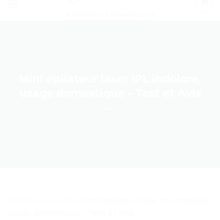
Épilation et Rasage pour
Homme et Femme
Mini épilateur laser IPL indolore,
usage domestique – Test et Avis
Épilateur Sourcils
>
Mini épilateur laser IPL indolore,
usage domestique – Test et Avis