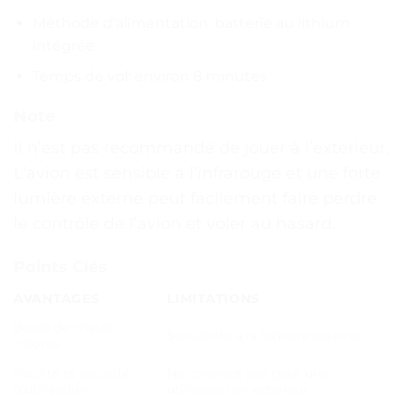
Méthode d’alimentation: batterie au lithium
intégrée
Temps de vol: environ 8 minutes
Note
Il n’est pas recommandé de jouer à l’extérieur.
L’avion est sensible à l’infrarouge et une forte
lumière externe peut facilement faire perdre
le contrôle de l’avion et voler au hasard.
Points Clés
AVANTAGES
LIMITATIONS
Boule de cristal
Sensibilité à la lumière externe
colorée
Facilité et sécurité
Ne convient pas pour une
d’utilisation
utilisation en extérieur