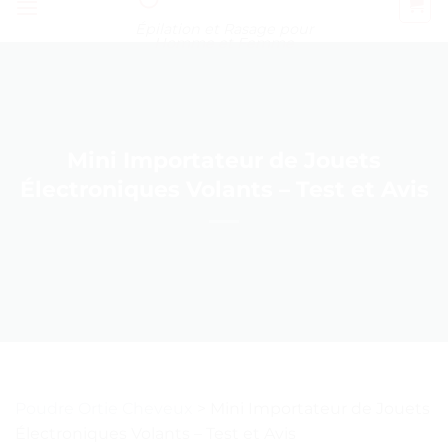
Épilation et Rasage pour
Homme et Femme
Mini Importateur de Jouets
Électroniques Volants – Test et Avis
Poudre Ortie Cheveux
>
Mini Importateur de Jouets
Électroniques Volants – Test et Avis