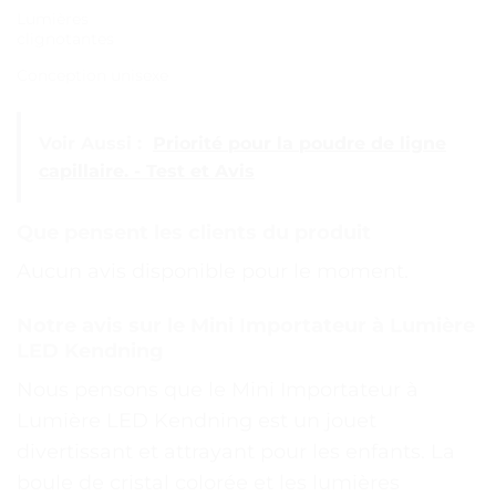
Lumières
clignotantes
Conception unisexe
Voir Aussi :
Priorité pour la poudre de ligne
capillaire. - Test et Avis
Que pensent les clients du produit
Aucun avis disponible pour le moment.
Notre avis sur le Mini Importateur à Lumière
LED Kendning
Nous pensons que le Mini Importateur à
Lumière LED Kendning est un jouet
divertissant et attrayant pour les enfants. La
boule de cristal colorée et les lumières