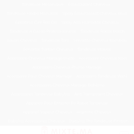
Passer
Tondeuse Mécanique
Éclaircissant Cheveux
au
Tondeuse Herbe Manuelle
Spray Éclaircissant Cheveux Brun
contenu
Epilateur Cire Roll On
Spray Anti Humidité Cheveux
Tondeuse A Gazon Professionnelle
Tondeuse Robot Bosch
Savon Cheveux
Tondeuse Toro
Serviette Cheveux Bambou
Serviette Turban Cheveux
Tondeuse Mowox
Accessoire Cheveux Mariage Invité
Accessoire Cheveux Noel
Accessoire Cheveux Plume Mariage
Accessoire Pour Cheveux Mariage
Accessoire Tondeuse Wahl
Accessoires Cheveux Mariage Bohème
Accessoires Tondeuse Babyliss
Anti Transpirant Cheveux
Appareil Pour Enterrer Fil Robot Tondeuse
Appareil Vapeur Cheveux
Arginine Cheveux
Babyliss Accessoires Cheveux
Babyliss Pro Tondeuse Finition