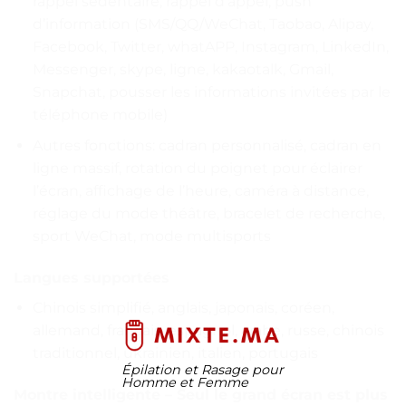
rappel sédentaire, rappel d’appel, push
d’information (SMS/QQ/WeChat, Taobao, Alipay,
Facebook, Twitter, whatAPP, Instagram, LinkedIn,
Messenger, skype, ligne, kakaotalk, Gmail,
Snapchat, pousser les informations invitées par le
téléphone mobile)
Autres fonctions: cadran personnalisé, cadran en
ligne massif, rotation du poignet pour éclairer
l’écran, affichage de l’heure, caméra à distance,
réglage du mode théâtre, bracelet de recherche,
sport WeChat, mode multisports
Langues supportées
Chinois simplifié, anglais, japonais, coréen,
allemand, français, espagnol, arabe, russe, chinois
traditionnel, ukrainien, italien, portugais
Épilation et Rasage pour
Homme et Femme
Montre intelligente – Seul le grand écran est plus