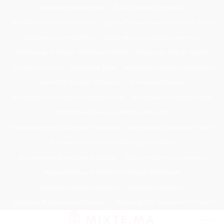
Passer
Tondeuse Mécanique
Éclaircissant Cheveux
au
Tondeuse Herbe Manuelle
Spray Éclaircissant Cheveux Brun
contenu
Epilateur Cire Roll On
Spray Anti Humidité Cheveux
Tondeuse A Gazon Professionnelle
Tondeuse Robot Bosch
Savon Cheveux
Tondeuse Toro
Serviette Cheveux Bambou
Serviette Turban Cheveux
Tondeuse Mowox
Accessoire Cheveux Mariage Invité
Accessoire Cheveux Noel
Accessoire Cheveux Plume Mariage
Accessoire Pour Cheveux Mariage
Accessoire Tondeuse Wahl
Accessoires Cheveux Mariage Bohème
Accessoires Tondeuse Babyliss
Anti Transpirant Cheveux
Appareil Pour Enterrer Fil Robot Tondeuse
Appareil Vapeur Cheveux
Arginine Cheveux
Babyliss Accessoires Cheveux
Babyliss Pro Tondeuse Finition