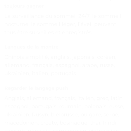
toujours gagner
La surveillance du sommeil 24/7, le sommeil
nocturne, le sommeil léger, l’éveil peuvent
tous être surveillés et enregistrés.
Langues de la montre
Chinois simplifié, anglais, japonais, coréen,
allemand, français, espagnol, arabe, russe,
ukrainien, italien, portugais
Regarder le langage push
Anglais, allemand, français, italien, grec, latin,
espagnol, portugais, roumain, polonais, russe,
ukrainien, Rusyn, biélorusse, bulgare, serbe,
macédonien, croate, bosniaque, thaï, hindi,
sanskrit, népalais, cambodgien, vietnamien,