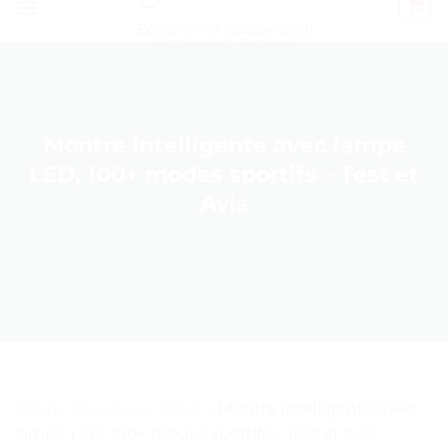
Épilation et Rasage pour
Homme et Femme
Montre intelligente avec lampe
LED, 100+ modes sportifs – Test et
Avis
Patine Cheveux LʼOreal
>
Montre intelligente avec
lampe LED, 100+ modes sportifs – Test et Avis