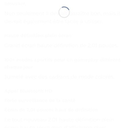
amusant
Non seulement il devrait paraître bon, mais il
devrait également être facile à utiliser.
Haute définition plein écran
Grand écran haute définition de 2,01 pouces.
100+ modes sportifs pour un gameplay différent
chaque jour
Jumelé avec des cadrans de mode colorés.
Appel Bluetooth HD
Forte surveillance de la santé
Écran de 2,01 pouces haut de définition
Le tout nouveau 2.01 haute définition plein
écran haute résolution d’affichage pixel.