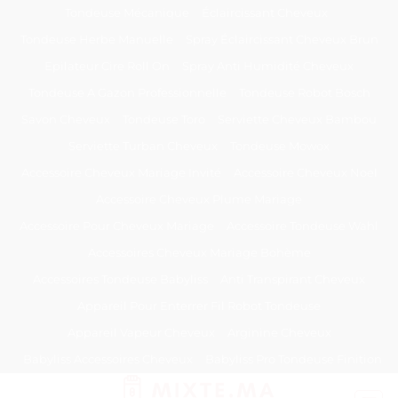
Passer
Tondeuse Mécanique
Éclaircissant Cheveux
au
Tondeuse Herbe Manuelle
Spray Éclaircissant Cheveux Brun
contenu
Epilateur Cire Roll On
Spray Anti Humidité Cheveux
Tondeuse A Gazon Professionnelle
Tondeuse Robot Bosch
Savon Cheveux
Tondeuse Toro
Serviette Cheveux Bambou
Serviette Turban Cheveux
Tondeuse Mowox
Accessoire Cheveux Mariage Invité
Accessoire Cheveux Noel
Accessoire Cheveux Plume Mariage
Accessoire Pour Cheveux Mariage
Accessoire Tondeuse Wahl
Accessoires Cheveux Mariage Bohème
Accessoires Tondeuse Babyliss
Anti Transpirant Cheveux
Appareil Pour Enterrer Fil Robot Tondeuse
Appareil Vapeur Cheveux
Arginine Cheveux
Babyliss Accessoires Cheveux
Babyliss Pro Tondeuse Finition