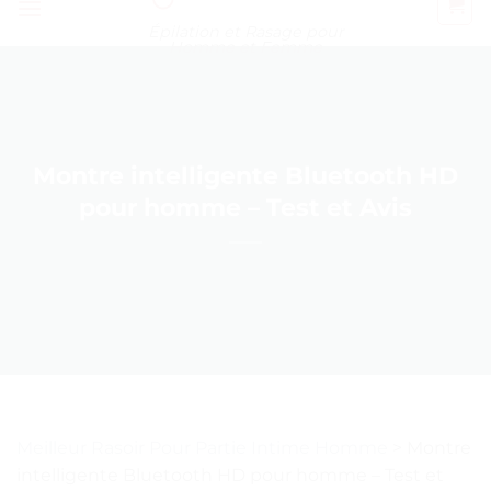
Épilation et Rasage pour
Homme et Femme
Montre intelligente Bluetooth HD
pour homme – Test et Avis
Meilleur Rasoir Pour Partie Intime Homme
>
Montre
intelligente Bluetooth HD pour homme – Test et