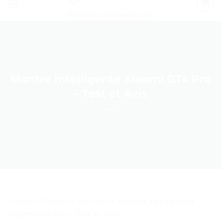
Épilation et Rasage pour
Homme et Femme
Montre intelligente Xiaomi GT4 Pro
– Test et Avis
Cowash Cheveux Bouclés
>
Montre intelligente
Xiaomi GT4 Pro – Test et Avis