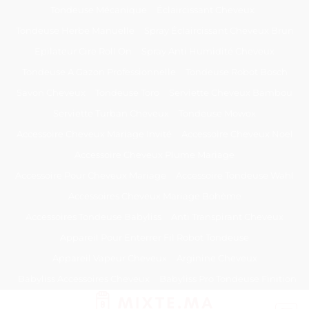
Passer
Tondeuse Mécanique
Éclaircissant Cheveux
au
Tondeuse Herbe Manuelle
Spray Éclaircissant Cheveux Brun
contenu
Epilateur Cire Roll On
Spray Anti Humidité Cheveux
Tondeuse A Gazon Professionnelle
Tondeuse Robot Bosch
Savon Cheveux
Tondeuse Toro
Serviette Cheveux Bambou
Serviette Turban Cheveux
Tondeuse Mowox
Accessoire Cheveux Mariage Invité
Accessoire Cheveux Noel
Accessoire Cheveux Plume Mariage
Accessoire Pour Cheveux Mariage
Accessoire Tondeuse Wahl
Accessoires Cheveux Mariage Bohème
Accessoires Tondeuse Babyliss
Anti Transpirant Cheveux
Appareil Pour Enterrer Fil Robot Tondeuse
Appareil Vapeur Cheveux
Arginine Cheveux
Babyliss Accessoires Cheveux
Babyliss Pro Tondeuse Finition