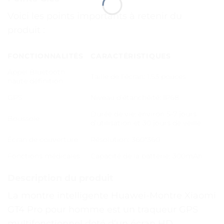
Voici les points importants à retenir du
produit :
FONCTIONNALITÉS
CARACTÉRISTIQUES
Appel Bluetooth
Taille de l’écran: 1.53 pouces
haute définition
GPS
Niveau d’étanchéité: IP68
Durée de vie: environ 5-7 jours
Boussole
d’utilisation et 30 jours de veille
Écran de couverture
Résolution: 360*360
Fonctions médicales
Capacité de la batterie: 300mAh
Description du produit
La montre intelligente Huawei-Montre Xiaomi
GT4 Pro pour homme est un traqueur GPS
multifonctionnel doté d’un écran HD