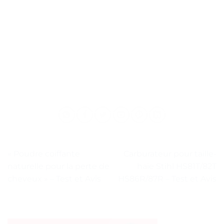
« Poudre coiffante
Carburateur pour taille-
naturelle pour la perte de
haie Stihl HS81T/82T
cheveux » – Test et Avis
HS86R/87R – Test et Avis