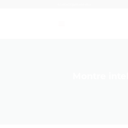
Passer
contact@mixte.ma
au
contenu
Montre intel