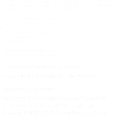
– Lame en acier inoxydable
– Légère possibilité d’erreur
durable pour des coupes
dans la mesure manuelle de
précises
la taille
– Coupe rapide et facile des
tuyaux PPR, PE et PVC
– Conception portable pour
une utilisation en
déplacement
– Force du ressort pour des
coupes propres et précises
Que pensent les clients du produit :
Aucun avis disponible pour le moment.
Mon avis sur le produit :
Le 32mm 36mm Rapide Coupe-Tuyau PPR
Ciseaux Tuyau Conduit De Coupe Pinces
Ciseaux PPR/PE/PVC Tuyau Portable Cutter