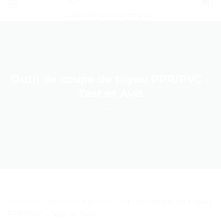
Épilation et Rasage pour
Homme et Femme
Outil de coupe de tuyau PPR/PVC –
Test et Avis
Gamme Tondeuse Flymo
>
Outil de coupe de tuyau
PPR/PVC – Test et Avis