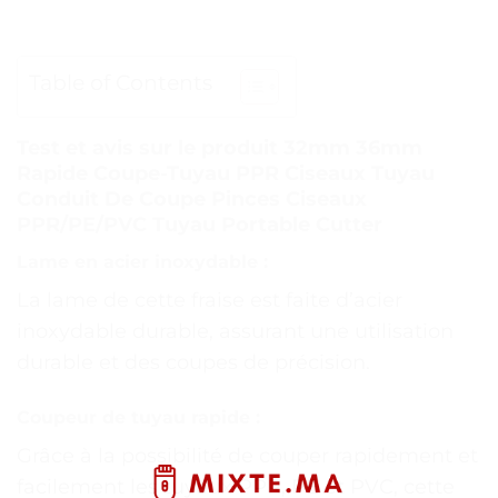
Table of Contents
Test et avis sur le produit 32mm 36mm
Rapide Coupe-Tuyau PPR Ciseaux Tuyau
Conduit De Coupe Pinces Ciseaux
PPR/PE/PVC Tuyau Portable Cutter
Lame en acier inoxydable :
La lame de cette fraise est faite d’acier
inoxydable durable, assurant une utilisation
durable et des coupes de précision.
Coupeur de tuyau rapide :
Grâce à la possibilité de couper rapidement et
facilement les tuyaux PPR, PE et PVC, cette