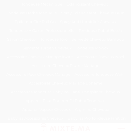
Passer
Tondeuse Mécanique
Éclaircissant Cheveux
au
Tondeuse Herbe Manuelle
Spray Éclaircissant Cheveux Brun
contenu
Epilateur Cire Roll On
Spray Anti Humidité Cheveux
Tondeuse A Gazon Professionnelle
Tondeuse Robot Bosch
Savon Cheveux
Tondeuse Toro
Serviette Cheveux Bambou
Serviette Turban Cheveux
Tondeuse Mowox
Accessoire Cheveux Mariage Invité
Accessoire Cheveux Noel
Accessoire Cheveux Plume Mariage
Accessoire Pour Cheveux Mariage
Accessoire Tondeuse Wahl
Accessoires Cheveux Mariage Bohème
Accessoires Tondeuse Babyliss
Anti Transpirant Cheveux
Appareil Pour Enterrer Fil Robot Tondeuse
Appareil Vapeur Cheveux
Arginine Cheveux
Babyliss Accessoires Cheveux
Babyliss Pro Tondeuse Finition