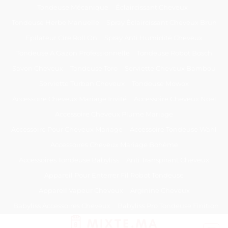
Passer
Tondeuse Mécanique
Éclaircissant Cheveux
au
Tondeuse Herbe Manuelle
Spray Éclaircissant Cheveux Brun
contenu
Epilateur Cire Roll On
Spray Anti Humidité Cheveux
Tondeuse A Gazon Professionnelle
Tondeuse Robot Bosch
Savon Cheveux
Tondeuse Toro
Serviette Cheveux Bambou
Serviette Turban Cheveux
Tondeuse Mowox
Accessoire Cheveux Mariage Invité
Accessoire Cheveux Noel
Accessoire Cheveux Plume Mariage
Accessoire Pour Cheveux Mariage
Accessoire Tondeuse Wahl
Accessoires Cheveux Mariage Bohème
Accessoires Tondeuse Babyliss
Anti Transpirant Cheveux
Appareil Pour Enterrer Fil Robot Tondeuse
Appareil Vapeur Cheveux
Arginine Cheveux
Babyliss Accessoires Cheveux
Babyliss Pro Tondeuse Finition