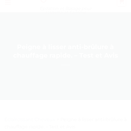
Épilation et Rasage pour
Homme et Femme
Peigne à lisser anti-brûlure à
chauffage rapide. – Test et Avis
Éclaircissant Cheveux
>
Peigne à lisser anti-brûlure à
chauffage rapide. – Test et Avis