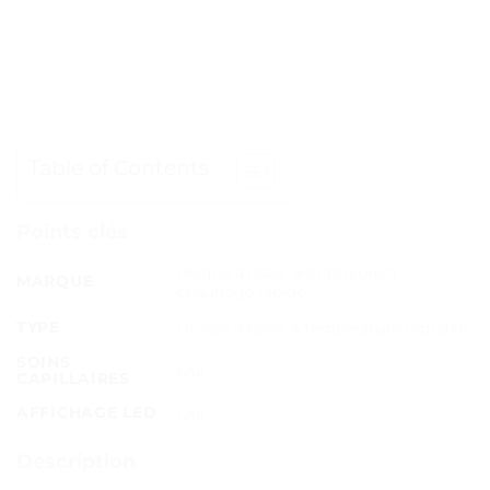
Table of Contents
Points clés
Peigne à lisser anti-brûlure à
MARQUE
chauffage rapide
TYPE
Brosse à lisser à température réglable
SOINS
Oui
CAPILLAIRES
AFFICHAGE LED
Oui
Description