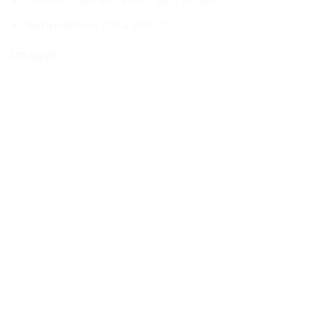
Cordon d’alimentation: 360° rotatif.
Température: 130 à 200 °C.
Images