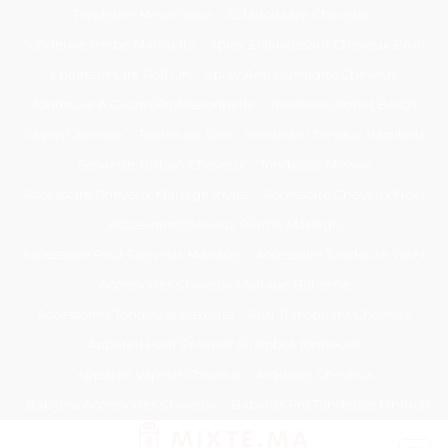
Passer
Tondeuse Mécanique
Éclaircissant Cheveux
au
Tondeuse Herbe Manuelle
Spray Éclaircissant Cheveux Brun
contenu
Epilateur Cire Roll On
Spray Anti Humidité Cheveux
Tondeuse A Gazon Professionnelle
Tondeuse Robot Bosch
Savon Cheveux
Tondeuse Toro
Serviette Cheveux Bambou
Serviette Turban Cheveux
Tondeuse Mowox
Accessoire Cheveux Mariage Invité
Accessoire Cheveux Noel
Accessoire Cheveux Plume Mariage
Accessoire Pour Cheveux Mariage
Accessoire Tondeuse Wahl
Accessoires Cheveux Mariage Bohème
Accessoires Tondeuse Babyliss
Anti Transpirant Cheveux
Appareil Pour Enterrer Fil Robot Tondeuse
Appareil Vapeur Cheveux
Arginine Cheveux
Babyliss Accessoires Cheveux
Babyliss Pro Tondeuse Finition