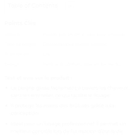
Table of Contents
Points Clés
Marque
Peigne plat en fer à lisser pour cheveux
Type de peigne
Grande tresses, brosse lissante
Prise ferme
Oui
Design
Peigne de coiffure noué en forme de V
Test et avis sur le produit :
Le peigne glisse facilement à travers les cheveux,
sans les emmêler, ce qui facilite le lissage
Il protège les mains des brûlures grâce à sa
conception
Idéal pour un lissage professionnel, il permet un
meilleur contrôle lors de l’utilisation d’outils de