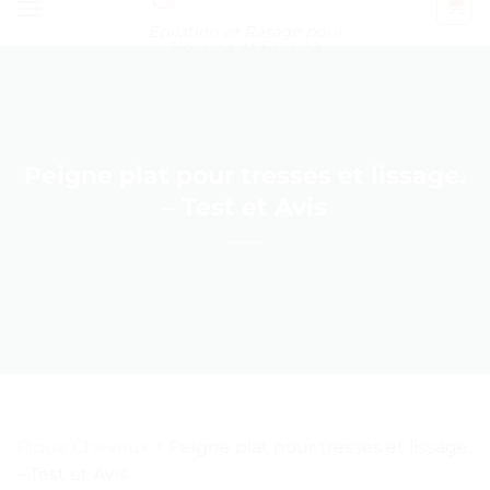
Épilation et Rasage pour
Homme et Femme
Peigne plat pour tresses et lissage.
– Test et Avis
Pique Cheveux
>
Peigne plat pour tresses et lissage.
– Test et Avis