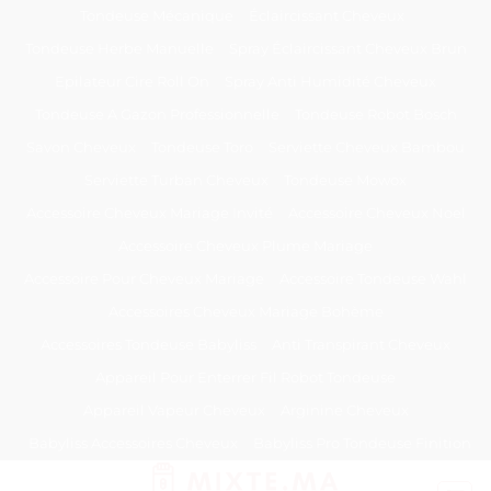
Passer
Tondeuse Mécanique
Éclaircissant Cheveux
au
Tondeuse Herbe Manuelle
Spray Éclaircissant Cheveux Brun
contenu
Epilateur Cire Roll On
Spray Anti Humidité Cheveux
Tondeuse A Gazon Professionnelle
Tondeuse Robot Bosch
Savon Cheveux
Tondeuse Toro
Serviette Cheveux Bambou
Serviette Turban Cheveux
Tondeuse Mowox
Accessoire Cheveux Mariage Invité
Accessoire Cheveux Noel
Accessoire Cheveux Plume Mariage
Accessoire Pour Cheveux Mariage
Accessoire Tondeuse Wahl
Accessoires Cheveux Mariage Bohème
Accessoires Tondeuse Babyliss
Anti Transpirant Cheveux
Appareil Pour Enterrer Fil Robot Tondeuse
Appareil Vapeur Cheveux
Arginine Cheveux
Babyliss Accessoires Cheveux
Babyliss Pro Tondeuse Finition