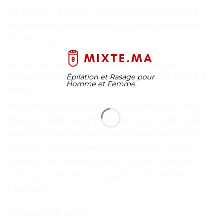
poussière, le pollen et autres allergènes, ce
qui permet de maintenir un environnement
de vie plus sain.
4. Pour de meilleurs résultats, les pièces de
rechange doivent être remplacées tous les 1 à 3
Épilation et Rasage pour
Homme et Femme
mois.
Pour assurer un nettoyage optimal de votre
maison, il est recommandé de remplacer les
pièces de rechange de votre aspirateur Tefal
Explorer série 80 tous les 1 à 3 mois. Cela
garantit des performances maximales de
votre appareil et une qualité d’air intérieur
meilleure.
Compatible avec