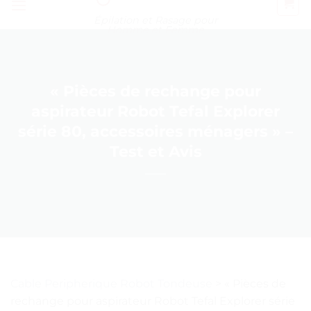
Épilation et Rasage pour
Homme et Femme
« Pièces de rechange pour
aspirateur Robot Tefal Explorer
série 80, accessoires ménagers » –
Test et Avis
Cable Peripherique Robot Tondeuse
>
« Pièces de
rechange pour aspirateur Robot Tefal Explorer série