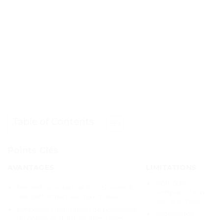
Table of Contents
Points Clés
AVANTAGES
LIMITATIONS
Doit être
Permet au robot de fonctionner à
remplacé tous
des performances maximales
les 1 à 3 mois
Empêche l’infiltration de poussière,
Différentes
de pollen et d’autres allergènes