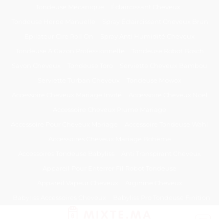
Passer
Tondeuse Mécanique
Éclaircissant Cheveux
au
Tondeuse Herbe Manuelle
Spray Éclaircissant Cheveux Brun
contenu
Epilateur Cire Roll On
Spray Anti Humidité Cheveux
Tondeuse A Gazon Professionnelle
Tondeuse Robot Bosch
Savon Cheveux
Tondeuse Toro
Serviette Cheveux Bambou
Serviette Turban Cheveux
Tondeuse Mowox
Accessoire Cheveux Mariage Invité
Accessoire Cheveux Noel
Accessoire Cheveux Plume Mariage
Accessoire Pour Cheveux Mariage
Accessoire Tondeuse Wahl
Accessoires Cheveux Mariage Bohème
Accessoires Tondeuse Babyliss
Anti Transpirant Cheveux
Appareil Pour Enterrer Fil Robot Tondeuse
Appareil Vapeur Cheveux
Arginine Cheveux
Babyliss Accessoires Cheveux
Babyliss Pro Tondeuse Finition