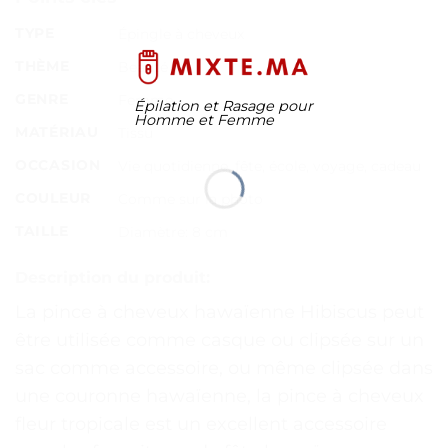
TYPE
Épingle à cheveux
THÈME
Beauté
GENRE
Femme
Épilation et Rasage pour
Homme et Femme
MATÉRIAU
Tissu
OCCASION
Vie quotidienne, fête, école, voyage, cadeau
COULEUR
Comme sur la photo
TAILLE
Diamètre: 8 cm
Description du produit:
La pince à cheveux hawaïenne Hibiscus peut
être utilisée comme casque ou clipsée sur un
sac comme accessoire, ou même clipsée dans
une couronne hawaïenne, la pince à cheveux
fleur tropicale est un excellent accessoire