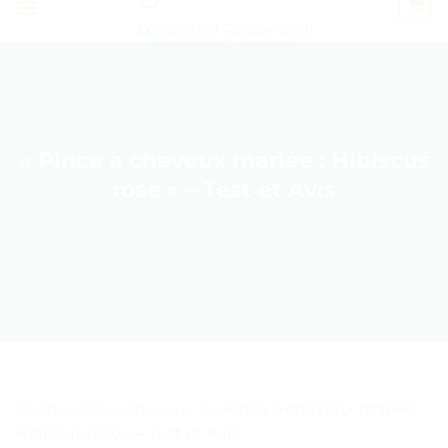
Épilation et Rasage pour
Homme et Femme
« Pince à cheveux mariée : Hibiscus
rose » – Test et Avis
Masque Bleu Cheveux
>
« Pince à cheveux mariée :
Hibiscus rose » – Test et Avis