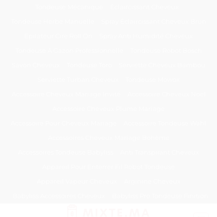
Passer
Tondeuse Mécanique
Éclaircissant Cheveux
au
Tondeuse Herbe Manuelle
Spray Éclaircissant Cheveux Brun
contenu
Epilateur Cire Roll On
Spray Anti Humidité Cheveux
Tondeuse A Gazon Professionnelle
Tondeuse Robot Bosch
Savon Cheveux
Tondeuse Toro
Serviette Cheveux Bambou
Serviette Turban Cheveux
Tondeuse Mowox
Accessoire Cheveux Mariage Invité
Accessoire Cheveux Noel
Accessoire Cheveux Plume Mariage
Accessoire Pour Cheveux Mariage
Accessoire Tondeuse Wahl
Accessoires Cheveux Mariage Bohème
Accessoires Tondeuse Babyliss
Anti Transpirant Cheveux
Appareil Pour Enterrer Fil Robot Tondeuse
Appareil Vapeur Cheveux
Arginine Cheveux
Babyliss Accessoires Cheveux
Babyliss Pro Tondeuse Finition