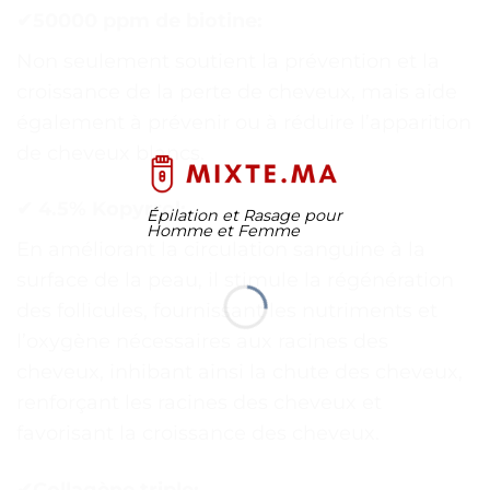
✔50000 ppm de biotine:
Non seulement soutient la prévention et la
croissance de la perte de cheveux, mais aide
également à prévenir ou à réduire l’apparition
de cheveux blancs.
✔ 4.5% Kopyrrol:
Épilation et Rasage pour
Homme et Femme
En améliorant la circulation sanguine à la
surface de la peau, il stimule la régénération
des follicules, fournissant les nutriments et
l’oxygène nécessaires aux racines des
cheveux, inhibant ainsi la chute des cheveux,
renforçant les racines des cheveux et
favorisant la croissance des cheveux.
✔Collagène triple: