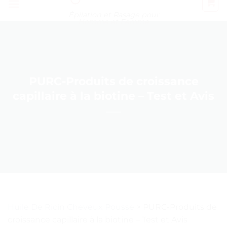
Épilation et Rasage pour
Homme et Femme
PURC-Produits de croissance
capillaire à la biotine – Test et Avis
Huile De Ricin Cheveux Pousse
>
PURC-Produits de
croissance capillaire à la biotine – Test et Avis