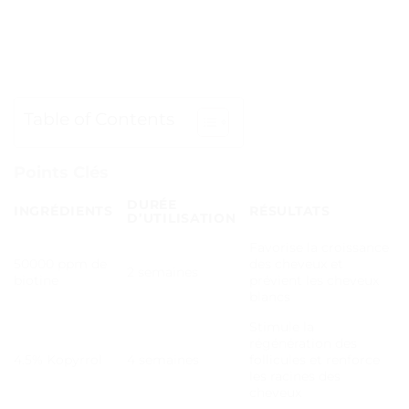
Table of Contents
Points Clés
DURÉE
INGRÉDIENTS
RÉSULTATS
D’UTILISATION
Favorise la croissance
50000 ppm de
des cheveux et
2 semaines
biotine
prévient les cheveux
blancs
Stimule la
régénération des
4.5% Kopyrrol
4 semaines
follicules et renforce
les racines des
cheveux