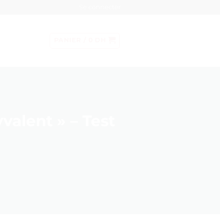
Se connecter
PANIER /
0
DH
yvalent » – Test