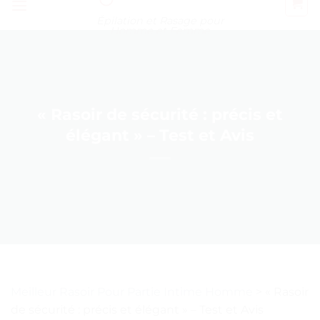
Épilation et Rasage pour
Homme et Femme
« Rasoir de sécurité : précis et
élégant » – Test et Avis
Meilleur Rasoir Pour Partie Intime Homme
>
« Rasoir
de sécurité : précis et élégant » – Test et Avis