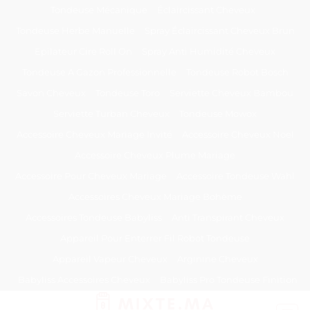
Passer
Tondeuse Mécanique
Éclaircissant Cheveux
au
Tondeuse Herbe Manuelle
Spray Éclaircissant Cheveux Brun
contenu
Epilateur Cire Roll On
Spray Anti Humidité Cheveux
Tondeuse A Gazon Professionnelle
Tondeuse Robot Bosch
Savon Cheveux
Tondeuse Toro
Serviette Cheveux Bambou
Serviette Turban Cheveux
Tondeuse Mowox
Accessoire Cheveux Mariage Invité
Accessoire Cheveux Noel
Accessoire Cheveux Plume Mariage
Accessoire Pour Cheveux Mariage
Accessoire Tondeuse Wahl
Accessoires Cheveux Mariage Bohème
Accessoires Tondeuse Babyliss
Anti Transpirant Cheveux
Appareil Pour Enterrer Fil Robot Tondeuse
Appareil Vapeur Cheveux
Arginine Cheveux
Babyliss Accessoires Cheveux
Babyliss Pro Tondeuse Finition