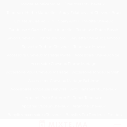
Passer
Tondeuse Mécanique
Éclaircissant Cheveux
au
Tondeuse Herbe Manuelle
Spray Éclaircissant Cheveux Brun
contenu
Epilateur Cire Roll On
Spray Anti Humidité Cheveux
Tondeuse A Gazon Professionnelle
Tondeuse Robot Bosch
Savon Cheveux
Tondeuse Toro
Serviette Cheveux Bambou
Serviette Turban Cheveux
Tondeuse Mowox
Accessoire Cheveux Mariage Invité
Accessoire Cheveux Noel
Accessoire Cheveux Plume Mariage
Accessoire Pour Cheveux Mariage
Accessoire Tondeuse Wahl
Accessoires Cheveux Mariage Bohème
Accessoires Tondeuse Babyliss
Anti Transpirant Cheveux
Appareil Pour Enterrer Fil Robot Tondeuse
Appareil Vapeur Cheveux
Arginine Cheveux
Babyliss Accessoires Cheveux
Babyliss Pro Tondeuse Finition