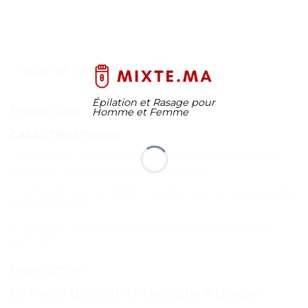
Table of Contents
Épilation et Rasage pour
Points clés
Homme et Femme
CARACTÉRISTIQUES
1. Fabriqué en acier inoxydable de haute qualité pour une
solidité et une durabilité exceptionnelles.
2. Lames de rasoir à double tranchant pour un rasage précis
et sans irritation.
3. Idéal pour toutes les occasions spéciales ou le rasage
quotidien.
Description
Le Rasoir de sécurité classique à Double