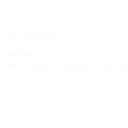
Table of Contents
Points Clés
NOM
MODÈLE
SPÉCIFICATIONS
CARACTÉRIS
Ressorts de
gouverneur
pour
moteur
– Convient pou
Briggs
991860
Métal
Briggs pour St
pour
691859 / 692211
Stratton
691859
692211