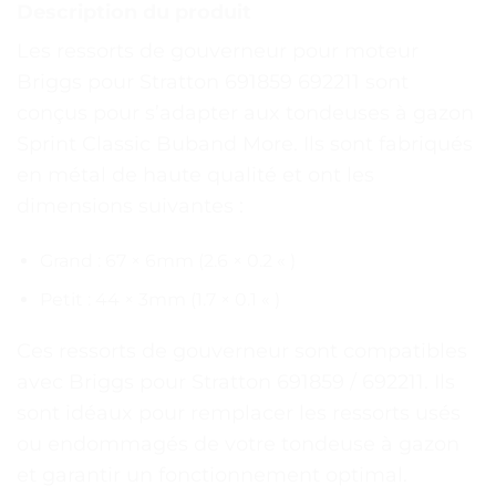
Description du produit
Les ressorts de gouverneur pour moteur
Briggs pour Stratton 691859 692211 sont
conçus pour s’adapter aux tondeuses à gazon
Sprint Classic Buband More. Ils sont fabriqués
en métal de haute qualité et ont les
dimensions suivantes :
Grand : 67 × 6mm (2.6 × 0.2 « )
Petit : 44 × 3mm (1.7 × 0.1 « )
Ces ressorts de gouverneur sont compatibles
avec Briggs pour Stratton 691859 / 692211. Ils
sont idéaux pour remplacer les ressorts usés
ou endommagés de votre tondeuse à gazon
et garantir un fonctionnement optimal.