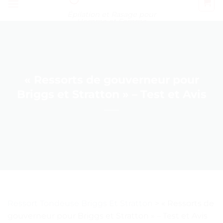
Épilation et Rasage pour
Homme et Femme
« Ressorts de gouverneur pour
Briggs et Stratton » – Test et Avis
Ressort Tondeuse Briggs Et Stratton
>
« Ressorts de
gouverneur pour Briggs et Stratton » – Test et Avis