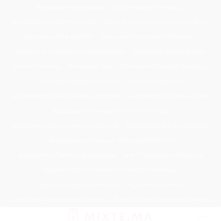
Passer
Tondeuse Mécanique
Éclaircissant Cheveux
au
Tondeuse Herbe Manuelle
Spray Éclaircissant Cheveux Brun
contenu
Epilateur Cire Roll On
Spray Anti Humidité Cheveux
Tondeuse A Gazon Professionnelle
Tondeuse Robot Bosch
Savon Cheveux
Tondeuse Toro
Serviette Cheveux Bambou
Serviette Turban Cheveux
Tondeuse Mowox
Accessoire Cheveux Mariage Invité
Accessoire Cheveux Noel
Accessoire Cheveux Plume Mariage
Accessoire Pour Cheveux Mariage
Accessoire Tondeuse Wahl
Accessoires Cheveux Mariage Bohème
Accessoires Tondeuse Babyliss
Anti Transpirant Cheveux
Appareil Pour Enterrer Fil Robot Tondeuse
Appareil Vapeur Cheveux
Arginine Cheveux
Babyliss Accessoires Cheveux
Babyliss Pro Tondeuse Finition