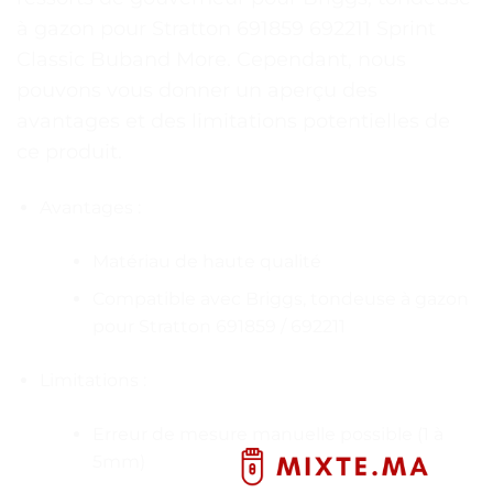
à gazon pour Stratton 691859 692211 Sprint
Classic Buband More. Cependant, nous
pouvons vous donner un aperçu des
avantages et des limitations potentielles de
ce produit.
Avantages :
Matériau de haute qualité
Compatible avec Briggs, tondeuse à gazon
pour Stratton 691859 / 692211
Limitations :
Erreur de mesure manuelle possible (1 à
5mm)