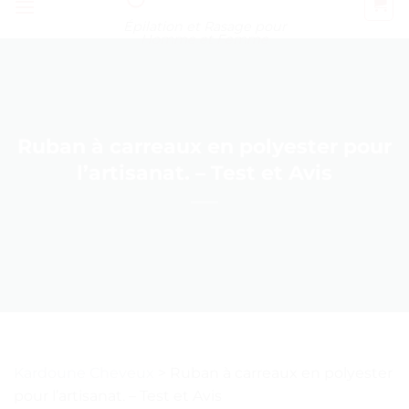
Épilation et Rasage pour
Homme et Femme
Ruban à carreaux en polyester pour
l’artisanat. – Test et Avis
Kardoune Cheveux
>
Ruban à carreaux en polyester
pour l’artisanat. – Test et Avis