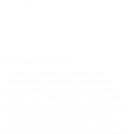
Matériau
Polyester
Taille
1cm
Longueur
25 verges
Couleur
Rouge et jaune
Utilisation
Artisanat, pince à cheveux papillon, décoration
Description du produit
Le ruban à carreaux en polyester pour
l’artisanat est un gros-grain espagnol de
haute qualité. Il mesure 1 cm de large et est
livré en rouleau de 25 verges. Ce ruban est
disponible dans une combinaison de couleurs
rouge et jaune, idéale pour ajouter une
touche vibrante à vos créations. Il peut être
utilisé pour la décoration de pinces à cheveux