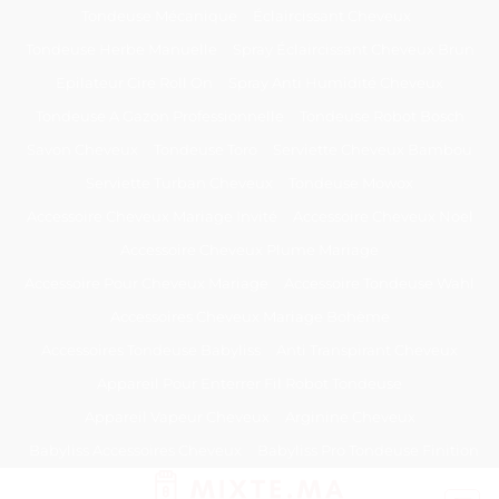
Passer
Tondeuse Mécanique
Éclaircissant Cheveux
au
Tondeuse Herbe Manuelle
Spray Éclaircissant Cheveux Brun
contenu
Epilateur Cire Roll On
Spray Anti Humidité Cheveux
Tondeuse A Gazon Professionnelle
Tondeuse Robot Bosch
Savon Cheveux
Tondeuse Toro
Serviette Cheveux Bambou
Serviette Turban Cheveux
Tondeuse Mowox
Accessoire Cheveux Mariage Invité
Accessoire Cheveux Noel
Accessoire Cheveux Plume Mariage
Accessoire Pour Cheveux Mariage
Accessoire Tondeuse Wahl
Accessoires Cheveux Mariage Bohème
Accessoires Tondeuse Babyliss
Anti Transpirant Cheveux
Appareil Pour Enterrer Fil Robot Tondeuse
Appareil Vapeur Cheveux
Arginine Cheveux
Babyliss Accessoires Cheveux
Babyliss Pro Tondeuse Finition