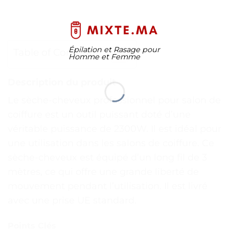
Épilation et Rasage pour
Table of Contents
Homme et Femme
Description du produit
Le sèche-cheveux professionnel pour salon de
coiffure est un outil puissant doté d’une
véritable puissance de 2300W. Il est idéal pour
une utilisation dans les salons de coiffure. Ce
sèche-cheveux est équipé d’un long fil de 3
mètres, ce qui offre une grande liberté de
mouvement pendant l’utilisation. Il est livré
avec une prise UE standard.
Points Clés