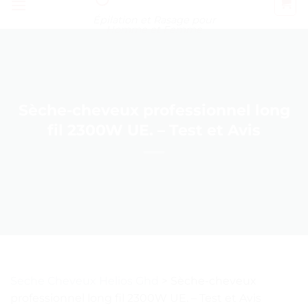
Épilation et Rasage pour
Homme et Femme
Sèche-cheveux professionnel long
fil 2300W UE. – Test et Avis
Seche Cheveux Helios Ghd
>
Sèche-cheveux
professionnel long fil 2300W UE. – Test et Avis