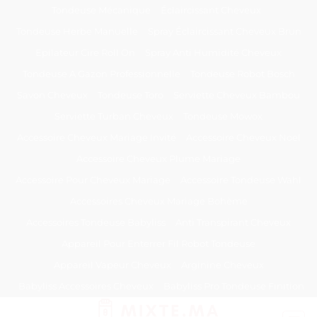
Passer
Tondeuse Mécanique
Éclaircissant Cheveux
au
Tondeuse Herbe Manuelle
Spray Éclaircissant Cheveux Brun
contenu
Epilateur Cire Roll On
Spray Anti Humidité Cheveux
Tondeuse A Gazon Professionnelle
Tondeuse Robot Bosch
Savon Cheveux
Tondeuse Toro
Serviette Cheveux Bambou
Serviette Turban Cheveux
Tondeuse Mowox
Accessoire Cheveux Mariage Invité
Accessoire Cheveux Noel
Accessoire Cheveux Plume Mariage
Accessoire Pour Cheveux Mariage
Accessoire Tondeuse Wahl
Accessoires Cheveux Mariage Bohème
Accessoires Tondeuse Babyliss
Anti Transpirant Cheveux
Appareil Pour Enterrer Fil Robot Tondeuse
Appareil Vapeur Cheveux
Arginine Cheveux
Babyliss Accessoires Cheveux
Babyliss Pro Tondeuse Finition