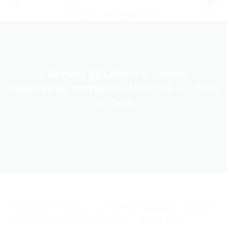
Épilation et Rasage pour
Homme et Femme
« Serum EELBath-E : soins
capillaires complets UNICEF » – Test
et Avis
Serum Chute Cheveux
>
« Serum EELBath-E : soins
capillaires complets UNICEF » – Test et Avis