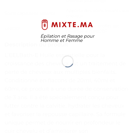
cheveux plus longs
Apporte des soins lissants aux
Soins capillaires lissants
cheveux
Une partie des profits est
UNICEF
reversée à l’UNICEF
Épilation et Rasage pour
Homme et Femme
Description du produit
L’EELBath-E Huile essentielle pour la
croissance des cheveux est un traitement de
perte de cheveux aux multiples bienfaits.
Conditionné en flacons de 20ml, 40ml et
60ml, ce produit a une durée de conservation
de 3 ans. Il a été spécialement conçu pour
lutter contre la calvitie, hydrater les cheveux
et favoriser la repousse capillaire. Sa formule
unique permet de nourrir en profondeur le
cuir chevelu et d’améliorer son