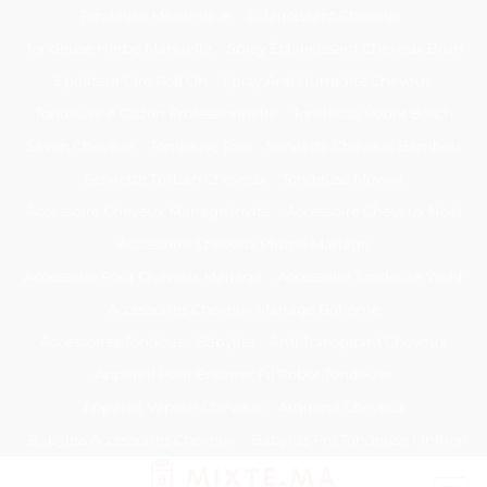
Passer
Tondeuse Mécanique
Éclaircissant Cheveux
au
Tondeuse Herbe Manuelle
Spray Éclaircissant Cheveux Brun
contenu
Epilateur Cire Roll On
Spray Anti Humidité Cheveux
Tondeuse A Gazon Professionnelle
Tondeuse Robot Bosch
Savon Cheveux
Tondeuse Toro
Serviette Cheveux Bambou
Serviette Turban Cheveux
Tondeuse Mowox
Accessoire Cheveux Mariage Invité
Accessoire Cheveux Noel
Accessoire Cheveux Plume Mariage
Accessoire Pour Cheveux Mariage
Accessoire Tondeuse Wahl
Accessoires Cheveux Mariage Bohème
Accessoires Tondeuse Babyliss
Anti Transpirant Cheveux
Appareil Pour Enterrer Fil Robot Tondeuse
Appareil Vapeur Cheveux
Arginine Cheveux
Babyliss Accessoires Cheveux
Babyliss Pro Tondeuse Finition