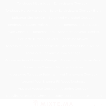
Passer
Tondeuse Mécanique
Éclaircissant Cheveux
au
Tondeuse Herbe Manuelle
Spray Éclaircissant Cheveux Brun
contenu
Epilateur Cire Roll On
Spray Anti Humidité Cheveux
Tondeuse A Gazon Professionnelle
Tondeuse Robot Bosch
Savon Cheveux
Tondeuse Toro
Serviette Cheveux Bambou
Serviette Turban Cheveux
Tondeuse Mowox
Accessoire Cheveux Mariage Invité
Accessoire Cheveux Noel
Accessoire Cheveux Plume Mariage
Accessoire Pour Cheveux Mariage
Accessoire Tondeuse Wahl
Accessoires Cheveux Mariage Bohème
Accessoires Tondeuse Babyliss
Anti Transpirant Cheveux
Appareil Pour Enterrer Fil Robot Tondeuse
Appareil Vapeur Cheveux
Arginine Cheveux
Babyliss Accessoires Cheveux
Babyliss Pro Tondeuse Finition