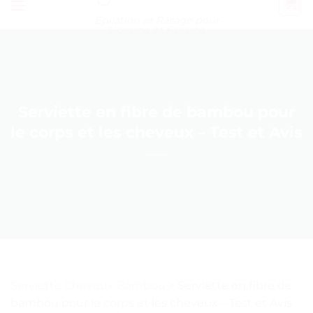
Épilation et Rasage pour
Homme et Femme
Serviette en fibre de bambou pour
le corps et les cheveux – Test et Avis
Serviette Cheveux Bambou
>
Serviette en fibre de
bambou pour le corps et les cheveux – Test et Avis