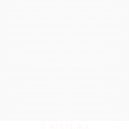
Passer
Tondeuse Mécanique
Éclaircissant Cheveux
au
Tondeuse Herbe Manuelle
Spray Éclaircissant Cheveux Brun
contenu
Epilateur Cire Roll On
Spray Anti Humidité Cheveux
Tondeuse A Gazon Professionnelle
Tondeuse Robot Bosch
Savon Cheveux
Tondeuse Toro
Serviette Cheveux Bambou
Serviette Turban Cheveux
Tondeuse Mowox
Accessoire Cheveux Mariage Invité
Accessoire Cheveux Noel
Accessoire Cheveux Plume Mariage
Accessoire Pour Cheveux Mariage
Accessoire Tondeuse Wahl
Accessoires Cheveux Mariage Bohème
Accessoires Tondeuse Babyliss
Anti Transpirant Cheveux
Appareil Pour Enterrer Fil Robot Tondeuse
Appareil Vapeur Cheveux
Arginine Cheveux
Babyliss Accessoires Cheveux
Babyliss Pro Tondeuse Finition