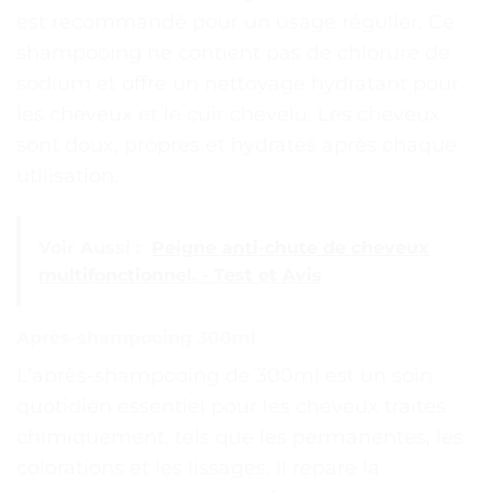
est recommandé pour un usage régulier. Ce
shampooing ne contient pas de chlorure de
sodium et offre un nettoyage hydratant pour
les cheveux et le cuir chevelu. Les cheveux
sont doux, propres et hydratés après chaque
utilisation.
Voir Aussi :
Peigne anti-chute de cheveux
multifonctionnel. - Test et Avis
Après-shampooing 300ml
L’après-shampooing de 300ml est un soin
quotidien essentiel pour les cheveux traités
chimiquement, tels que les permanentes, les
colorations et les lissages. Il répare la