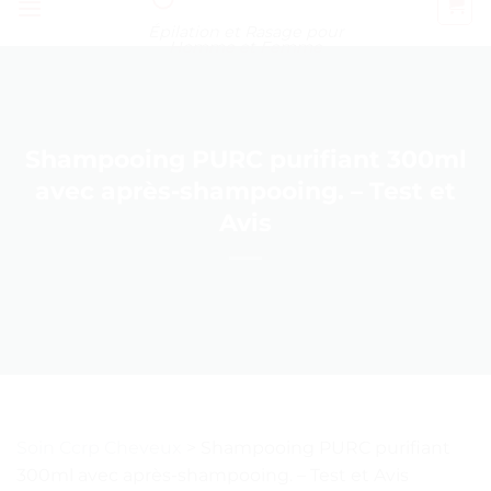
Épilation et Rasage pour
Homme et Femme
Shampooing PURC purifiant 300ml
avec après-shampooing. – Test et
Avis
Soin Ccrp Cheveux
>
Shampooing PURC purifiant
300ml avec après-shampooing. – Test et Avis