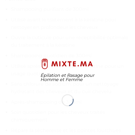
Shampooing purifiant de 300ml
Utilisé avant le traitement à la kératine pour
nettoyer en profondeur les cheveux
Ouvre la cuticule pour une réceptibilité optimale
du traitement à la kératine
Shampooing quotidien de 300ml
Utilisé après le traitement à la kératine pour un
usage quotidien
Épilation et Rasage pour
Homme et Femme
Sans chlorure de sodium, pour un nettoyage
hydratant des cheveux et du cuir chevelu
Après-shampooing de 300ml
Soin quotidien pour les cheveux traités
chimiquement
Répare la sècheresse et les pointes fourchues