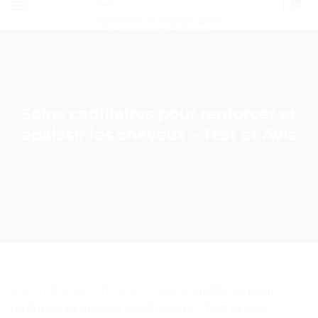
Épilation et Rasage pour
Homme et Femme
Soins capillaires pour renforcer et
épaissir les cheveux – Test et Avis
Lotion Pousse Cheveux
>
Soins capillaires pour
renforcer et épaissir les cheveux – Test et Avis