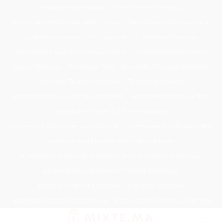
Passer
Tondeuse Mécanique
Éclaircissant Cheveux
au
Tondeuse Herbe Manuelle
Spray Éclaircissant Cheveux Brun
contenu
Epilateur Cire Roll On
Spray Anti Humidité Cheveux
Tondeuse A Gazon Professionnelle
Tondeuse Robot Bosch
Savon Cheveux
Tondeuse Toro
Serviette Cheveux Bambou
Serviette Turban Cheveux
Tondeuse Mowox
Accessoire Cheveux Mariage Invité
Accessoire Cheveux Noel
Accessoire Cheveux Plume Mariage
Accessoire Pour Cheveux Mariage
Accessoire Tondeuse Wahl
Accessoires Cheveux Mariage Bohème
Accessoires Tondeuse Babyliss
Anti Transpirant Cheveux
Appareil Pour Enterrer Fil Robot Tondeuse
Appareil Vapeur Cheveux
Arginine Cheveux
Babyliss Accessoires Cheveux
Babyliss Pro Tondeuse Finition